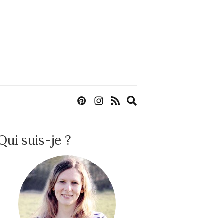
Expand
search
form
Qui suis-je ?