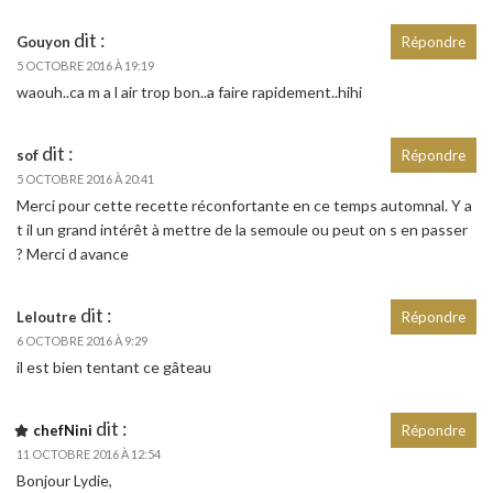
dit :
Gouyon
Répondre
5 OCTOBRE 2016 À 19:19
waouh..ca m a l air trop bon..a faire rapidement..hihi
dit :
sof
Répondre
5 OCTOBRE 2016 À 20:41
Merci pour cette recette réconfortante en ce temps automnal. Y a
t il un grand intérêt à mettre de la semoule ou peut on s en passer
? Merci d avance
dit :
Leloutre
Répondre
6 OCTOBRE 2016 À 9:29
il est bien tentant ce gâteau
dit :
chefNini
Répondre
11 OCTOBRE 2016 À 12:54
Bonjour Lydie,