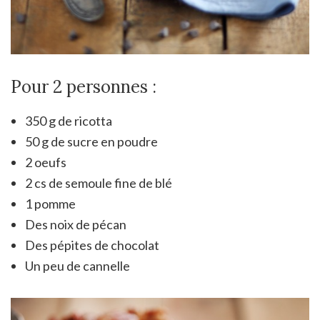
Pour 2 personnes :
350 g de ricotta
50 g de sucre en poudre
2 oeufs
2 cs de semoule fine de blé
1 pomme
Des noix de pécan
Des pépites de chocolat
Un peu de cannelle