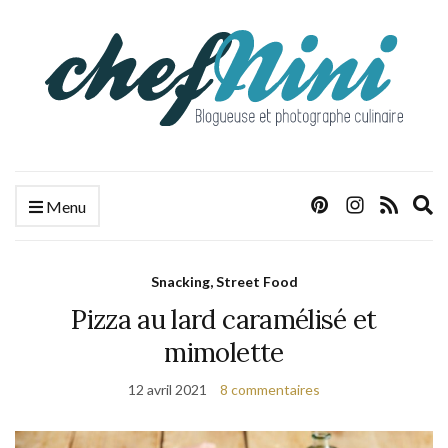
E
Menu
s
f
Snacking, Street Food
Pizza au lard caramélisé et
mimolette
12 avril 2021
8 commentaires