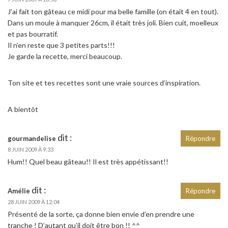
J’ai fait ton gâteau ce midi pour ma belle famille (on était 4 en tout).
Dans un moule à manquer 26cm, il était très joli. Bien cuit, moelleux
et pas bourratif.
Il n’en reste que 3 petites parts!!!
Je garde la recette, merci beaucoup.
Ton site et tes recettes sont une vraie sources d’inspiration.
A bientôt
dit :
gourmandelise
Répondre
8 JUIN 2009 À 9:33
Hum!! Quel beau gâteau!! Il est très appétissant!!
dit :
Amélie
Répondre
28 JUIN 2009 À 12:04
Présenté de la sorte, ça donne bien envie d’en prendre une
tranche ! D’autant qu’il doit être bon !! ^^