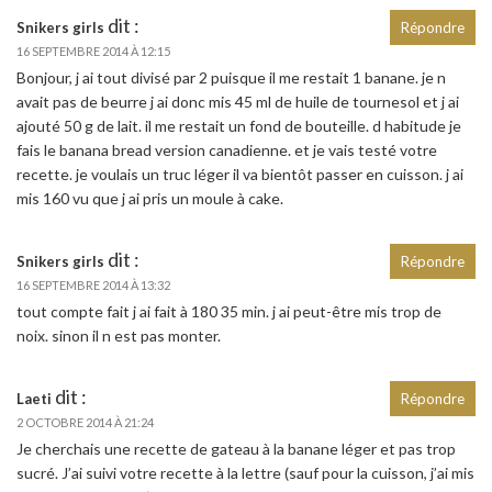
dit :
Snikers girls
Répondre
16 SEPTEMBRE 2014 À 12:15
Bonjour, j ai tout divisé par 2 puisque il me restait 1 banane. je n
avait pas de beurre j ai donc mis 45 ml de huile de tournesol et j ai
ajouté 50 g de lait. il me restait un fond de bouteille. d habitude je
fais le banana bread version canadienne. et je vais testé votre
recette. je voulais un truc léger il va bientôt passer en cuisson. j ai
mis 160 vu que j ai pris un moule à cake.
dit :
Snikers girls
Répondre
16 SEPTEMBRE 2014 À 13:32
tout compte fait j ai fait à 180 35 min. j ai peut-être mis trop de
noix. sinon il n est pas monter.
dit :
Laeti
Répondre
2 OCTOBRE 2014 À 21:24
Je cherchais une recette de gateau à la banane léger et pas trop
sucré. J’ai suivi votre recette à la lettre (sauf pour la cuisson, j’ai mis