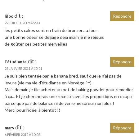
dit :
liloo
Répondre
22 JUILLET 2009 À 9:33
les petits cakes sont en train de bronzer au four
une bonne odeur se dégage déjà miam je me réjouis
de goûter ces petites merveilles
dit :
L'étudiante
Répondre
23 JANVIER 2011 À 15:51
Je suis bien tentée par le banana bred, sauf que je n’ai pas de
levure (vie ma vie d’étudiante en Norvège ^^).
Mais demain je file acheter un pot de baking powder pour remedier
à ça… Et je chercherais une recette avec les proportions en « cup »
parce que pas de balance ni de verre mesureur non plus !
Merci pour l’idée, à bientôt !!
dit :
mary
Répondre
6 FÉVRIER 2012 À 10:02