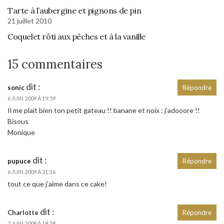
Tarte à l’aubergine et pignons de pin
21 juillet 2010
Coquelet rôti aux pêches et à la vanille
15 commentaires
dit :
sonic
Répondre
6 JUIN 2009 À 19:59
Il me plait bien ton petit gateau !! banane et noix : j’adooore !!
Bisous
Monique
dit :
pupuce
Répondre
6 JUIN 2009 À 21:16
tout ce que j’aime dans ce cake!
dit :
Charlotte
Répondre
7 JUIN 2009 À 18:58