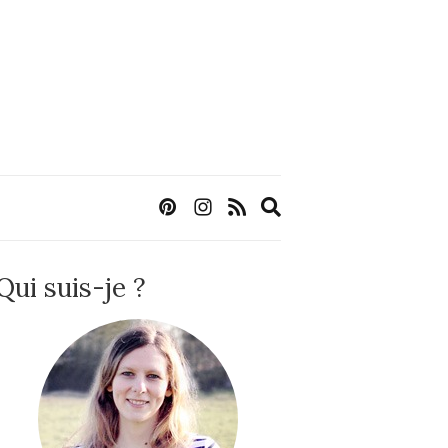
Expand
search
form
Qui suis-je ?