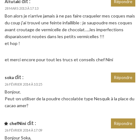
dit :
Aitutaki
Répondre
28 MARS 2013 À 17:13
Bon alors je n’arrive jamais à ne pas faire craqueler mes coques mais
du coup j’ai trouvé une feinte infaillible : je saupoudre mes coques
avant croutage de vermicelle de chocolat…..les imperfections
disparaissent noyées dans les petits vermicelles !!!
et hop !
et merci encore pour tout les trucs et conseils chef Nini
dit :
soka
Répondre
26 FÉVRIER 2014 À 10:25
Bonjour,
Peut-on utiliser de la poudre chocolatée type Nesquik à la place du
cacao amer?
dit :
chefNini
Répondre
26 FÉVRIER 2014 À 17:09
Bonjour Soka,