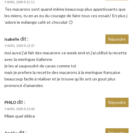
9 AVRIL 2009 À 21:12
Tes macarons sont quand même beaucoup plus appetissants que
les miens, tu en as eu du courage de faire tous ces essais! En plus j
‘adore le mélange café et chocolat 🙂
dit :
isabelle
Répondre
9 AVRIL 2009 À 22:07
moi aussi j’ai fait des macarons ce week end et j’ai utilisé la recette
avec la meringue italienne
je les ai saupoudré de cacao comme toi
mais je prefere la recette des macarons à la meringue française
beaucoup facile à réaliser et je trouve qu’ils ont un gout plus
prononcé d’amandes
dit :
PHILO
Répondre
9 AVRIL 2009 À 22:48
Miam quel délice
dit :
Amélie
Répondre