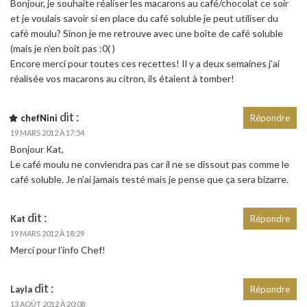
Bonjour, je souhaite réaliser les macarons au café/chocolat ce soir
et je voulais savoir si en place du café soluble je peut utiliser du
café moulu? Sinon je me retrouve avec une boîte de café soluble
(mais je n’en boit pas :0( )
Encore merci pour toutes ces recettes! Il y a deux semaines j’ai
réalisée vos macarons au citron, ils étaient à tomber!
dit :
chefNini
Répondre
19 MARS 2012 À 17:54
Bonjour Kat,
Le café moulu ne conviendra pas car il ne se dissout pas comme le
café soluble. Je n’ai jamais testé mais je pense que ça sera bizarre.
dit :
Kat
Répondre
19 MARS 2012 À 18:29
Merci pour l’info Chef!
dit :
Layla
Répondre
13 AOÛT 2012 À 20:08