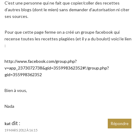
C’est une personne qui ne fait que copier/coller des recettes
d’autres blogs (dont le mien) sans demander d’autorisation ni citer
ses sources.
Pour que cette page ferme on a créé un groupe facebook qui
recense toutes les recettes plagiées (et il y a du boulot) voici le lien
:
http://www.facebook.com/group.php?
v=app_2373072738&gid=355998362352#!/group.php?
gid=355998362352
Bien à vous,
Nada
dit :
kat
Répondre
19 MARS 2012 À 16:15