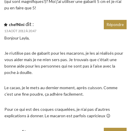
(qui sont magnifiques!)? Moi j’ai utiliser une gabarit 5 cm et je n’ai
pu en faire que 5!
dit :
chefNini
Répondre
13 AOÛT 2012 À 20:47
Bonjour Layla,
Je n’utilise pas de gabarit pour les macarons, je les ai réalisés pour
vous aider mais je ne m’en sers pas. Je trouvais que c’était une
bonne aide pour les personnes qui ne sont pas à l’aise avec la
poche à douille.
Le cacao, je le mets au dernier moment, après cuisson. Comme
c’est une fine poudre, ça adhère facilement.
Pour ce qui est des coques craquelées, je n’ai pas d’autres
explications à donner. Le macaron est parfois capricieux 😉