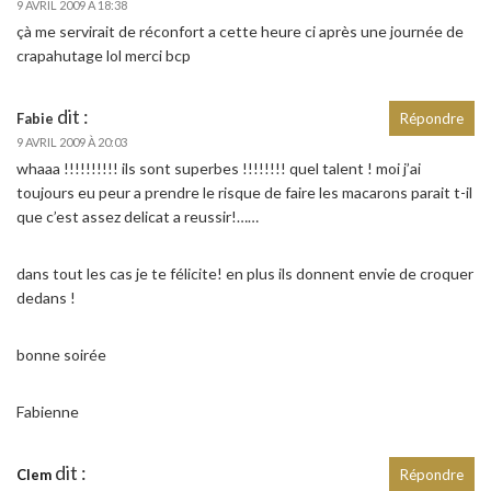
9 AVRIL 2009 À 18:38
çà me servirait de réconfort a cette heure ci après une journée de
crapahutage lol merci bcp
dit :
Fabie
Répondre
9 AVRIL 2009 À 20:03
whaaa !!!!!!!!!! ils sont superbes !!!!!!!! quel talent ! moi j’ai
toujours eu peur a prendre le risque de faire les macarons parait t-il
que c’est assez delicat a reussir!……
dans tout les cas je te félicite! en plus ils donnent envie de croquer
dedans !
bonne soirée
Fabienne
dit :
Clem
Répondre