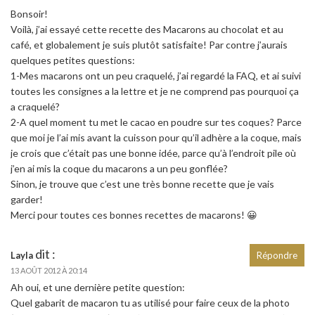
Bonsoir!
Voilà, j’ai essayé cette recette des Macarons au chocolat et au
café, et globalement je suis plutôt satisfaite! Par contre j’aurais
quelques petites questions:
1-Mes macarons ont un peu craquelé, j’ai regardé la FAQ, et ai suivi
toutes les consignes a la lettre et je ne comprend pas pourquoi ça
a craquelé?
2-A quel moment tu met le cacao en poudre sur tes coques? Parce
que moi je l’ai mis avant la cuisson pour qu’il adhère a la coque, mais
je crois que c’était pas une bonne idée, parce qu’à l’endroit pile où
j’en ai mis la coque du macarons a un peu gonflée?
Sinon, je trouve que c’est une très bonne recette que je vais
garder!
Merci pour toutes ces bonnes recettes de macarons! 😀
dit :
Layla
Répondre
13 AOÛT 2012 À 20:14
Ah oui, et une dernière petite question:
Quel gabarit de macaron tu as utilisé pour faire ceux de la photo