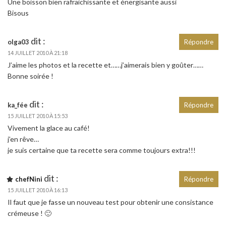
Une boisson bien rafraichissante et énergisante aussi
Bisous
dit :
olga03
Répondre
14 JUILLET 2010 À 21:18
J’aime les photos et la recette et……j’aimerais bien y goûter……
Bonne soirée !
dit :
ka_fée
Répondre
15 JUILLET 2010 À 15:53
Vivement la glace au café!
j’en rêve…
je suis certaine que ta recette sera comme toujours extra!!!
dit :
chefNini
Répondre
15 JUILLET 2010 À 16:13
Il faut que je fasse un nouveau test pour obtenir une consistance
crémeuse ! 🙂