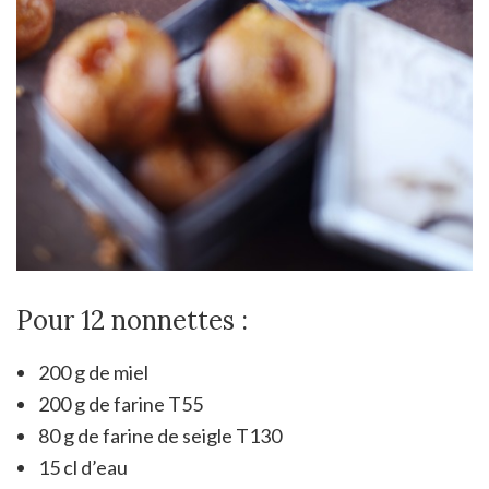
Pour 12 nonnettes :
200 g de miel
200 g de farine T55
80 g de farine de seigle T130
15 cl d’eau