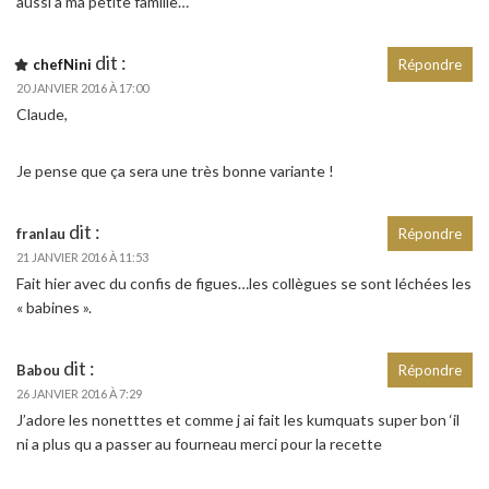
aussi à ma petite famille…
dit :
chefNini
Répondre
20 JANVIER 2016 À 17:00
Claude,
Je pense que ça sera une très bonne variante !
dit :
franlau
Répondre
21 JANVIER 2016 À 11:53
Fait hier avec du confis de figues…les collègues se sont léchées les
« babines ».
dit :
Babou
Répondre
26 JANVIER 2016 À 7:29
J’adore les nonetttes et comme j ai fait les kumquats super bon ‘il
ni a plus qu a passer au fourneau merci pour la recette