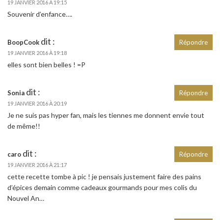
19 JANVIER 2016 À 19:15
Souvenir d’enfance….
dit :
BoopCook
Répondre
19 JANVIER 2016 À 19:18
elles sont bien belles ! =P
dit :
Sonia
Répondre
19 JANVIER 2016 À 20:19
Je ne suis pas hyper fan, mais les tiennes me donnent envie tout
de même!!
dit :
caro
Répondre
19 JANVIER 2016 À 21:17
cette recette tombe à pic ! je pensais justement faire des pains
d’épices demain comme cadeaux gourmands pour mes colis du
Nouvel An…