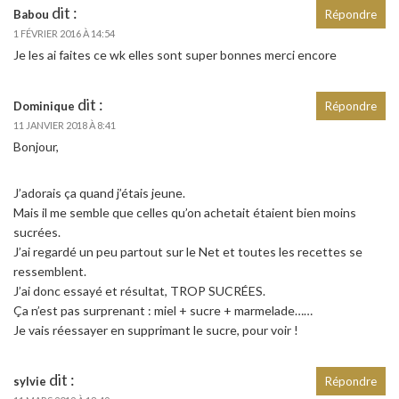
dit :
Babou
Répondre
1 FÉVRIER 2016 À 14:54
Je les ai faites ce wk elles sont super bonnes merci encore
dit :
Dominique
Répondre
11 JANVIER 2018 À 8:41
Bonjour,
J’adorais ça quand j’étais jeune.
Mais il me semble que celles qu’on achetait étaient bien moins
sucrées.
J’ai regardé un peu partout sur le Net et toutes les recettes se
ressemblent.
J’ai donc essayé et résultat, TROP SUCRÉES.
Ça n’est pas surprenant : miel + sucre + marmelade……
Je vais réessayer en supprimant le sucre, pour voir !
dit :
sylvie
Répondre