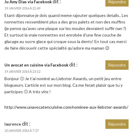
dit :
Ju Amy Dias via Facebook
Répondre
19 JANVIER 2016 À 21:49
Etant dijonnaise je dois quand meme rajouter quelques details.. Les
nonnettes ressemblent plus a des gros palets et non des muffins
(je pense qu’avec une plaque sur les moules devraient suffir nan ?)
Et surtout la vraie nonnettes est enrobée d’une fine couche de
glacage au sucre glace qui croque sous la dents! En tout cas merci
de faire découvrir cette spécialité qu’adore ma maman 😉
dit :
Un avocat en cuisine via Facebook
Répondre
19 JANVIER 2016 À 23:12
Bonjour 🙂 Je t’ai nominé au Liebster Awards, un petit jeu entre
blogueurs. L’article est sur mon blog. Ca me ferait plaisir que tu y
participes 🙂 A très vite !
http://www.unavocatencuisine.com/nominee-aux-liebster-awards/
dit :
laurence
Répondre
20 JANVIER 2016 À 7:57