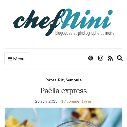
E
Menu
s
f
Pâtes, Riz, Semoule
Paëlla express
28 avril 2013
17 commentaires