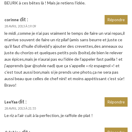
BEURK à ces bêtes là ! Mais je retiens l’idée.
dit :
corinne
Répondre
28 AVRIL 2013 À 19:09
le midi ,comme je n’ai pas vraiment le temps de faire un vrai repas,il
m’arrive souvent de faire un riz pilaf (amis sans beurre et juste ce
qu’il faut d’huile d’olive)d’y ajouter des crevettes,des anneaux ou
juste du chorizo et quelques petits pois (boite),de bien le relever
aux épices,mais je n’aurai pas eu l’idée de l’appeler fast paélla ! et
j’apprends (par @sylvie nad) que ça s’appelle « riz espagnol »! et
c’est tout aussi bon,mais si je prends une photo,ça ne sera pas
aussi beau que celles de chef nini! et moins appétissant c’est sùr!
Bravo!
dit :
LeeYaa
Répondre
28 AVRIL 2013 À 21:55
Le riz a l’air cuit à la perfection, je raffole de plat !
dit :