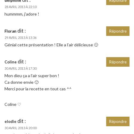
delphine
Répondre
28 AVRIL 2013 À 22:10
hummmm, j’adore !
dit :
Floran
Répondre
29 AVRIL 2013 À 13:36
Génial cette présentation ! Elle a l’air délicieuse 🙂
dit :
Coline
Répondre
30 AVRIL 2013 À 17:30
Mon dieu ça a l’air super bon !
Ca donne envie 🙂
Merci pour la recette en tout cas ^^
Coline ♡
dit :
elodie
Répondre
30 AVRIL 2013 À 20:00