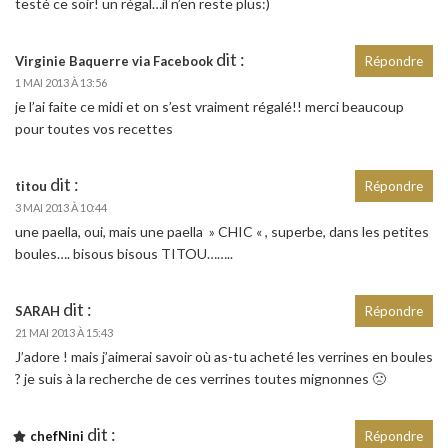
testé ce soir! un régal…il n’en reste plus:)
dit :
Virginie Baquerre via Facebook
Répondre
1 MAI 2013 À 13:56
je l’ai faite ce midi et on s’est vraiment régalé!! merci beaucoup
pour toutes vos recettes
dit :
titou
Répondre
3 MAI 2013 À 10:44
une paella, oui, mais une paella » CHIC « , superbe, dans les petites
boules…. bisous bisous TITOU……..
dit :
SARAH
Répondre
21 MAI 2013 À 15:43
J’adore ! mais j’aimerai savoir où as-tu acheté les verrines en boules
? je suis à la recherche de ces verrines toutes mignonnes 🙁
dit :
chefNini
Répondre