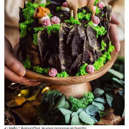
🌮 Hello ! Aujourd’hui, je vous propose un burrito