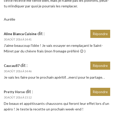
cette recette me tente bien, mais je n’aime pas les poivrons, peux-
tu m’indiquer par quoi je pourrais les remplacer.
Aurélie
dit :
Aline Bianca Cuisine
Répondre
30 AOÛT 2016 À 14:41
J’aime beaucoup l’idée ! Je vais essayer en remplaçant le Saint-
Môret par du chèvre frais (mon fromage préféré 😉 )
dit :
Caucau87
Répondre
30 AOÛT 2016 À 14:46
Je vais les faire pour le prochain apéritif. ..merci pour le partage. .
dit :
Pretty Horse
Répondre
30 AOÛT 2016 À 15:12
De beaux et appétissants chaussons qui feront leur effet lors d’un
apéro ! Je teste la recette un prochain week-end !