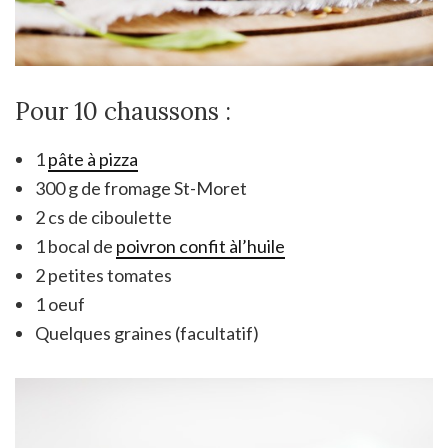
Pour 10 chaussons :
1
pâte à pizza
300 g de fromage St-Moret
2 cs de ciboulette
1 bocal de
poivron confit àl’huile
2 petites tomates
1 oeuf
Quelques graines (facultatif)