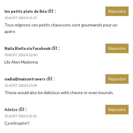
dit :
les petits plats de Béa
Répondre
30 AOÛT 2016 À 21:25
Tous mignons ces petits chaussons sont gourmands pour un
apéro
dit :
Naila Biella via Facebook
Répondre
30 AOÛT 2016 À 22:40
Lily Alen Madonna
dit :
nadia@maisontravers
Répondre
31 AOÛT 2016 À 15:09
These would also be delicious with chevre or even boursin.
dit :
Adelye
Répondre
31 AOÛT 2016 À 21:41
Ça m’inspire!!