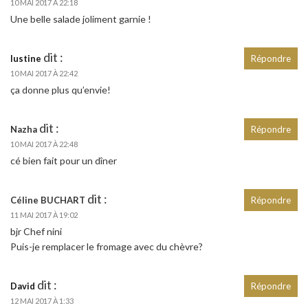
10 MAI 2017 À 22:18
Une belle salade joliment garnie !
dit :
lustine
Répondre
10 MAI 2017 À 22:42
ça donne plus qu’envie!
dit :
Nazha
Répondre
10 MAI 2017 À 22:48
cé bien fait pour un dîner
dit :
Céline BUCHART
Répondre
11 MAI 2017 À 19:02
bjr Chef nini
Puis-je remplacer le fromage avec du chèvre?
dit :
David
Répondre
12 MAI 2017 À 1:33