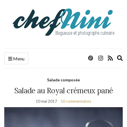
E
Menu
s
f
Salade composée
Salade au Royal crémeux pané
10 mai 2017
10 commentaires