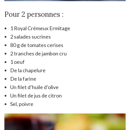
Pour 2 personnes :
1 Royal Crémeux Ermitage
2 salades sucrines
80 g de tomates cerises
2 tranches de jambon cru
1 oeuf
De la chapelure
De la farine
Un filet d’huile d’olive
Un filet de jus de citron
Sel, poivre