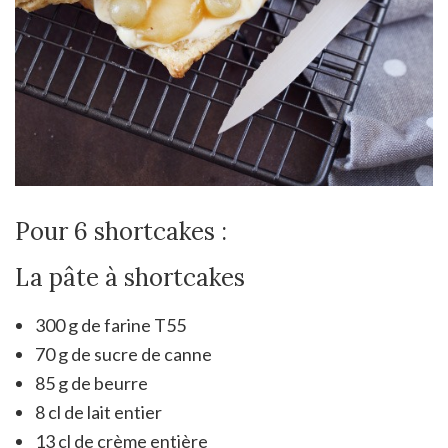
Pour 6 shortcakes :
La pâte à shortcakes
300 g de farine T55
70 g de sucre de canne
85 g de beurre
8 cl de lait entier
13 cl de crème entière