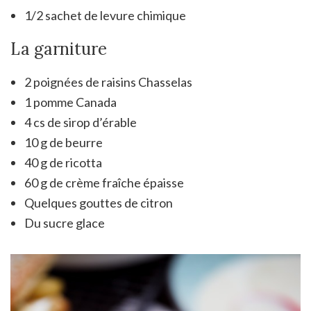
1/2 sachet de levure chimique
La garniture
2 poignées de raisins Chasselas
1 pomme Canada
4 cs de sirop d’érable
10 g de beurre
40 g de ricotta
60 g de crème fraîche épaisse
Quelques gouttes de citron
Du sucre glace