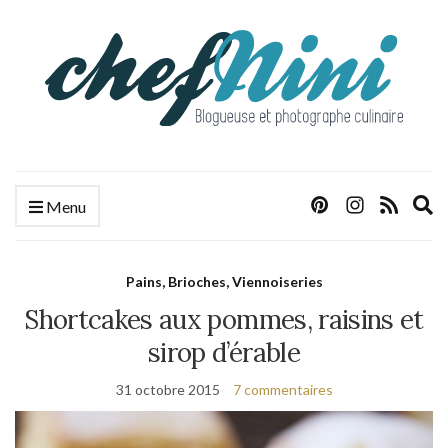
E
Menu
s
f
Pains, Brioches, Viennoiseries
Shortcakes aux pommes, raisins et
sirop d’érable
31 octobre 2015
7 commentaires