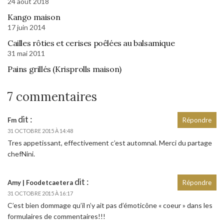
24 août 2018
Kango maison
17 juin 2014
Cailles rôties et cerises poêlées au balsamique
31 mai 2011
Pains grillés (Krisprolls maison)
7 commentaires
dit :
Fm
Répondre
31 OCTOBRE 2015 À 14:48
Tres appetissant, effectivement c’est automnal. Merci du partage
chefNini.
dit :
Amy | Foodetcaetera
Répondre
31 OCTOBRE 2015 À 16:17
C’est bien dommage qu’il n’y ait pas d’émoticône « coeur » dans les
formulaires de commentaires!!!