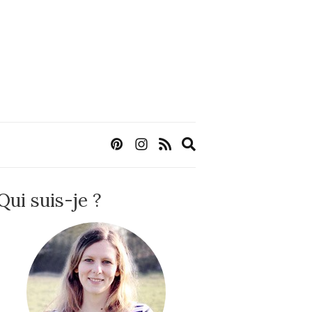
Expand
search
form
Qui suis-je ?