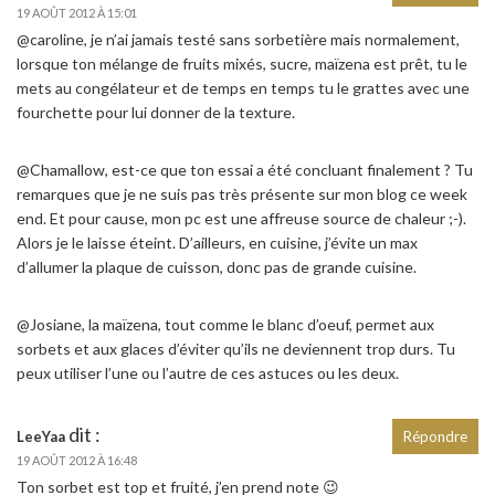
19 AOÛT 2012 À 15:01
@caroline, je n’ai jamais testé sans sorbetière mais normalement,
lorsque ton mélange de fruits mixés, sucre, maïzena est prêt, tu le
mets au congélateur et de temps en temps tu le grattes avec une
fourchette pour lui donner de la texture.
@Chamallow, est-ce que ton essai a été concluant finalement ? Tu
remarques que je ne suis pas très présente sur mon blog ce week
end. Et pour cause, mon pc est une affreuse source de chaleur ;-).
Alors je le laisse éteint. D’ailleurs, en cuisine, j’évite un max
d’allumer la plaque de cuisson, donc pas de grande cuisine.
@Josiane, la maïzena, tout comme le blanc d’oeuf, permet aux
sorbets et aux glaces d’éviter qu’ils ne deviennent trop durs. Tu
peux utiliser l’une ou l’autre de ces astuces ou les deux.
dit :
LeeYaa
Répondre
19 AOÛT 2012 À 16:48
Ton sorbet est top et fruité, j’en prend note 😉