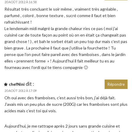
20 AOÛT 2012 À 16:58
Résultat très concluant le soir même , vraiment très agréable ,
parfumé , coloré , bonne texture , sucré comme il faut et bien
rafraichissant !
Le lendemain midi malgré la grande chaleur n’es ce pas ( moi j’ai
cuisiné car de toute façon au point où on en était ça changeait pas
grand chose ! ) , et bah le sorbet était un peu top dur mais c’est pas
bien grave . La prochaine il faut que j’utilise la fourchette ! Tu
pense que l’on peut faire pareil avec des framboises , dans le jardin
elles « prennent forme » ! Aujourd’hui il fait meilleur tu es au
fourneau avec l’ordi qui te tiens compagnie 🙂
dit :
chefNini
Répondre
20 AOÛT 2012 À 17:09
Oh oui avec des framboises, c’est aussi très bon, j’ai déjà fait.
J’avais mis un peu plus de sucre (200G) car les framboises sont plus
acides mais c’est toi qui vois.
Aujourd’hui, je me rattrape après 2 jours sans grande cuisine et