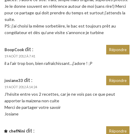
Je le donne souvent en référence autour de moi (sans rire!) Merci
pour ce partage qui doit prendre du temps et surtout j’attends la
suite.
PS: j’ai choisi la même sorbetière, le bac est toujours prêt au
congélateur et dès qu’une visite s’annonce je turbine
dit :
BoopCook
Répondre
19 AOÛT 2012 À 7:41
il a l’air trop bon, bien rafraîchissant…j’adore ! ;P
dit :
josiane33
Répondre
19 AOÛT 2012 À 14:24
J’hésite entre vos 2 recettes, car je ne vois pas ce que peut
apporter la maïzena non cuite
Merci de partager votre savoir
Josiane
dit :
chefNini
Répondre