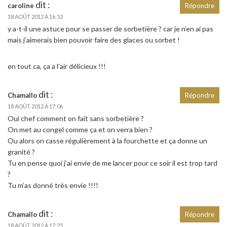
dit :
caroline
Répondre
18 AOÛT 2012 À 16:52
y a-t-il une astuce pour se passer de sorbetière ? car je n’en ai pas
mais j’aimerais bien pouvoir faire des glaces ou sorbet !
en tout ca, ça a l’air délicieux !!!
dit :
Chamallo
Répondre
18 AOÛT 2012 À 17:06
Oui chef comment on fait sans sorbetière ?
On met au congel comme ça et on verra bien ?
Ou alors on casse régulièrement à la fourchette et ça donne un
granité ?
Tu en pense quoi j’ai envie de me lancer pour ce soir il est trop tard
?
Tu m’as donné très envie !!!!
dit :
Chamallo
Répondre
18 AOÛT 2012 À 17:25