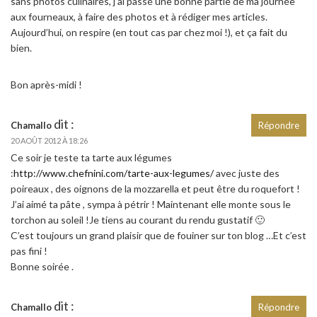
sans photos culinaires, j’ai passé une bonne partie de ma journée
aux fourneaux, à faire des photos et à rédiger mes articles.
Aujourd’hui, on respire (en tout cas par chez moi !), et ça fait du
bien.
Bon après-midi !
dit :
Chamallo
Répondre
20 AOÛT 2012 À 18:26
Ce soir je teste ta tarte aux légumes
:
http://www.chefnini.com/tarte-aux-legumes/
avec juste des
poireaux , des oignons de la mozzarella et peut être du roquefort !
J’ai aimé ta pâte , sympa à pétrir ! Maintenant elle monte sous le
torchon au soleil !Je tiens au courant du rendu gustatif 🙂
C’est toujours un grand plaisir que de fouiner sur ton blog …Et c’est
pas fini !
Bonne soirée .
dit :
Chamallo
Répondre