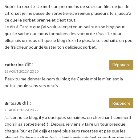
Super ta recette.Je mets un peu moins de sucre,un filet de jus de
citron,et je me passe de sorbetière.Je remue plusieurs fois jusqu’à
ce que le sorbet prenne,et c’est tout.
Je dis à Carole que j’ai voulu aller jeter un oeil sur son blog pour
qu’elle sache que nous formulons des voeux de réussite pour
elle,mais on nous dit que le blog n’existe plus.Je te souhaite un peu
de fraîcheur pour déguster ton délicieux sorbet.
dit :
catherine
Répondre
18 AOÛT 2012 À 20:20
Peux tu me donner le nom du blog de Carole moi le mien est la
petite poule sans ses oeufs
dit :
dirtsa08
Répondre
18 AOÛT 2012 À 20:22
j’ai connu ce blog, il y a quelques semaines, en cherchant comment
choisir sa sorbetière!!!! Depuis, je viens y faire un tour presque
chaque jour et j’ai déjà essayé plusieurs recettes et pas que les
glaces! J’adore ce site: frais, simple mais original, superbes photos.