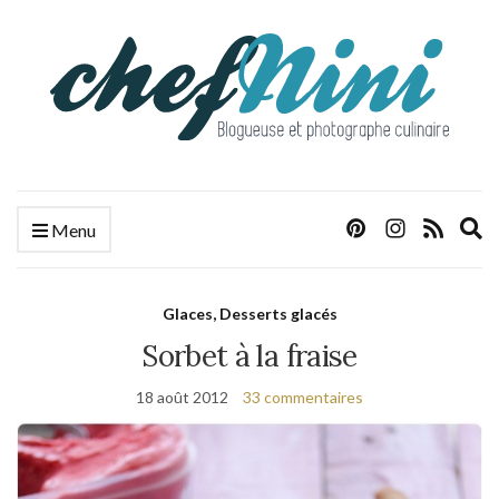
E
Menu
s
f
Glaces, Desserts glacés
Sorbet à la fraise
18 août 2012
33 commentaires