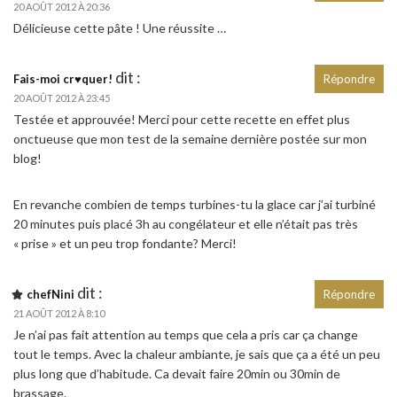
20 AOÛT 2012 À 20:36
Délicieuse cette pâte ! Une réussite …
dit :
Fais-moi cr♥quer!
Répondre
20 AOÛT 2012 À 23:45
Testée et approuvée! Merci pour cette recette en effet plus
onctueuse que mon test de la semaine dernière postée sur mon
blog!
En revanche combien de temps turbines-tu la glace car j’ai turbiné
20 minutes puis placé 3h au congélateur et elle n’était pas très
« prise » et un peu trop fondante? Merci!
dit :
chefNini
Répondre
21 AOÛT 2012 À 8:10
Je n’ai pas fait attention au temps que cela a pris car ça change
tout le temps. Avec la chaleur ambiante, je sais que ça a été un peu
plus long que d’habitude. Ca devait faire 20min ou 30min de
brassage.