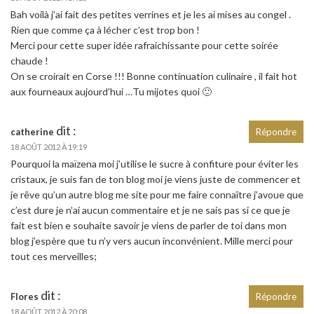
Bah voilà j’ai fait des petites verrines et je les ai mises au congel .
Rien que comme ça à lécher c’est trop bon !
Merci pour cette super idée rafraichissante pour cette soirée
chaude !
On se croirait en Corse !!! Bonne continuation culinaire , il fait hot
aux fourneaux aujourd’hui …Tu mijotes quoi 🙂
dit :
catherine
Répondre
18 AOÛT 2012 À 19:19
Pourquoi la maïzena moi j’utilise le sucre à confiture pour éviter les
cristaux, je suis fan de ton blog moi je viens juste de commencer et
je rêve qu’un autre blog me site pour me faire connaître j’avoue que
c’est dure je n’ai aucun commentaire et je ne sais pas si ce que je
fait est bien e souhaite savoir je viens de parler de toi dans mon
blog j’espère que tu n’y vers aucun inconvénient. Mille merci pour
tout ces merveilles;
dit :
Flores
Répondre
18 AOÛT 2012 À 20:08