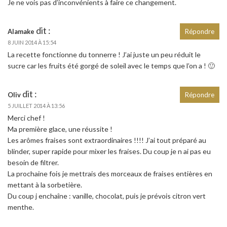
Je ne vois pas d’inconvénients à faire ce changement.
dit :
Alamake
Répondre
8 JUIN 2014 À 15:54
La recette fonctionne du tonnerre ! J’ai juste un peu réduit le
sucre car les fruits été gorgé de soleil avec le temps que l’on a ! 🙂
dit :
Oliv
Répondre
5 JUILLET 2014 À 13:56
Merci chef !
Ma première glace, une réussite !
Les arômes fraises sont extraordinaires !!!! J’ai tout préparé au
blinder, super rapide pour mixer les fraises. Du coup je n ai pas eu
besoin de filtrer.
La prochaine fois je mettrais des morceaux de fraises entières en
mettant à la sorbetière.
Du coup j enchaîne : vanille, chocolat, puis je prévois citron vert
menthe.