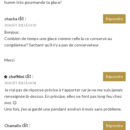
humm trés gourmande ta glace!
dit :
chacha
Répondre
20 AOÛT 2012 À 13:50
Bonjour,
Combien de temps une glace comme celle la ce conserve au
congélateur? Sachant qu’il n’y a pas de conservateur
Merci
dit :
chefNini
Répondre
20 AOÛT 2012 À 14:04
Je n’ai pas de réponse précise à t’apporter car je ne me suis jamais
renseignée là-dessus. En principe, elles ne font pas long feu chez
moi. 😉
Une fois, j’en ai gardé une pendant environ 6 mois sans problème.
dit :
Chamallo
Répondre