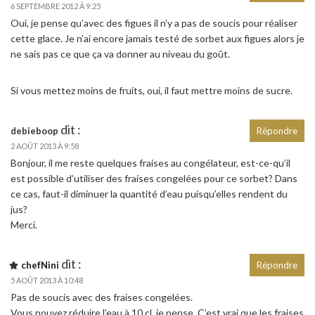
6 SEPTEMBRE 2012 À 9:25
Oui, je pense qu’avec des figues il n’y a pas de soucis pour réaliser
cette glace. Je n’ai encore jamais testé de sorbet aux figues alors je
ne sais pas ce que ça va donner au niveau du goût.
Si vous mettez moins de fruits, oui, il faut mettre moins de sucre.
dit :
debieboop
Répondre
2 AOÛT 2013 À 9:58
Bonjour, il me reste quelques fraises au congélateur, est-ce-qu’il
est possible d’utiliser des fraises congelées pour ce sorbet? Dans
ce cas, faut-il diminuer la quantité d’eau puisqu’elles rendent du
jus?
Merci.
dit :
chefNini
Répondre
5 AOÛT 2013 À 10:48
Pas de soucis avec des fraises congelées.
Vous pouvez réduire l’eau à 10 cl, je pense. C’est vrai que les fraises