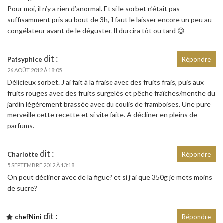
Pour moi, il n’y a rien d’anormal. Et si le sorbet n’était pas
suffisamment pris au bout de 3h, il faut le laisser encore un peu au
congélateur avant de le déguster. Il durcira tôt ou tard 😉
dit :
Patsyphice
Répondre
26 AOÛT 2012 À 18:05
Délicieux sorbet. J’ai fait à la fraise avec des fruits frais, puis aux
fruits rouges avec des fruits surgelés et pêche fraîches/menthe du
jardin légèrement brassée avec du coulis de framboises. Une pure
merveille cette recette et si vite faite. A décliner en pleins de
parfums.
dit :
Charlotte
Répondre
5 SEPTEMBRE 2012 À 13:18
On peut décliner avec de la figue? et si j’ai que 350g je mets moins
de sucre?
dit :
chefNini
Répondre