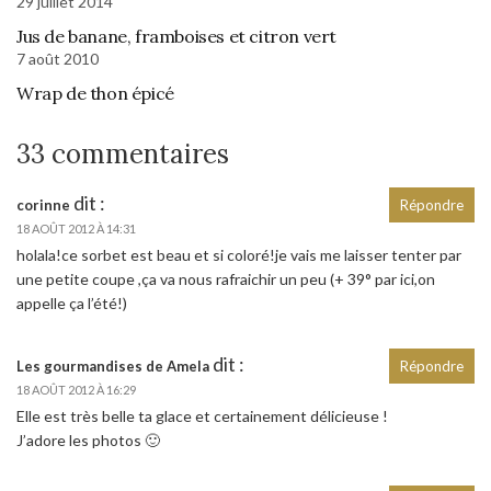
29 juillet 2014
Jus de banane, framboises et citron vert
7 août 2010
Wrap de thon épicé
33 commentaires
dit :
corinne
Répondre
18 AOÛT 2012 À 14:31
holala!ce sorbet est beau et si coloré!je vais me laisser tenter par
une petite coupe ,ça va nous rafraichir un peu (+ 39° par ici,on
appelle ça l’été!)
dit :
Les gourmandises de Amela
Répondre
18 AOÛT 2012 À 16:29
Elle est très belle ta glace et certainement délicieuse !
J’adore les photos 🙂