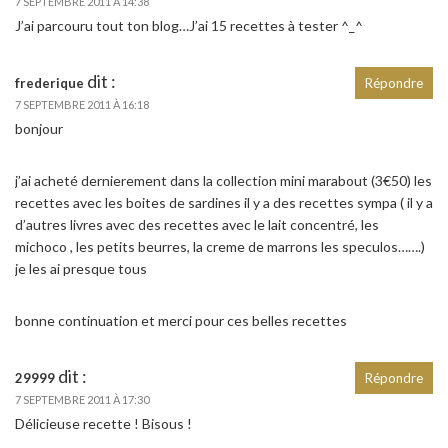
7 SEPTEMBRE 2011 À 14:38
J’ai parcouru tout ton blog…J’ai 15 recettes à tester ^_^
dit :
frederique
Répondre
7 SEPTEMBRE 2011 À 16:18
bonjour
j’ai acheté dernierement dans la collection mini marabout (3€50) les
recettes avec les boites de sardines il y a des recettes sympa ( il y a
d’autres livres avec des recettes avec le lait concentré, les
michoco , les petits beurres, la creme de marrons les speculos…….)
je les ai presque tous
bonne continuation et merci pour ces belles recettes
dit :
29999
Répondre
7 SEPTEMBRE 2011 À 17:30
Délicieuse recette ! Bisous !