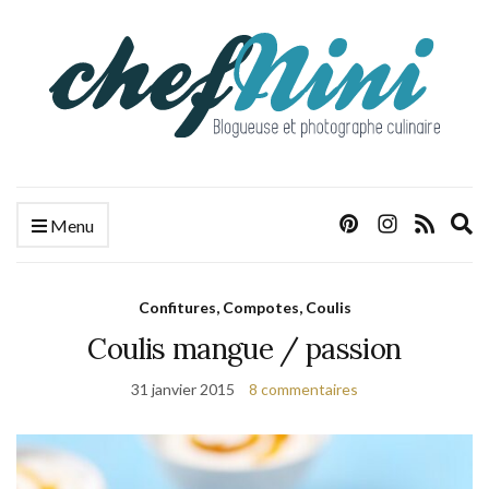
E
Menu
s
f
Confitures, Compotes, Coulis
Coulis mangue / passion
31 janvier 2015
8 commentaires