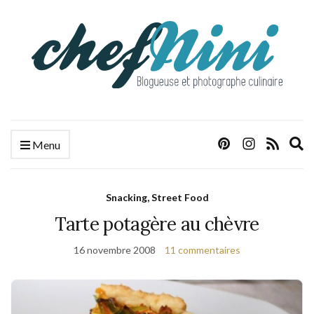
E
Menu
s
f
Snacking, Street Food
Tarte potagère au chèvre
16 novembre 2008
11 commentaires