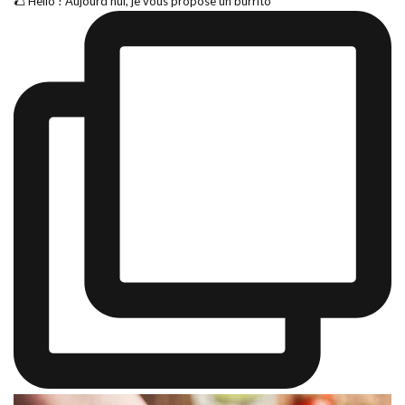
🌮 Hello ! Aujourd’hui, je vous propose un burrito