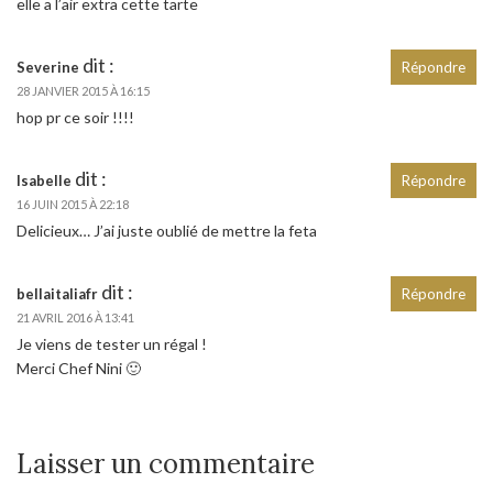
elle a l’air extra cette tarte
dit :
Severine
Répondre
28 JANVIER 2015 À 16:15
hop pr ce soir !!!!
dit :
Isabelle
Répondre
16 JUIN 2015 À 22:18
Delicieux… J’ai juste oublié de mettre la feta
dit :
bellaitaliafr
Répondre
21 AVRIL 2016 À 13:41
Je viens de tester un régal !
Merci Chef Nini 🙂
Laisser un commentaire