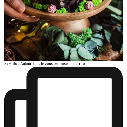
🌮 Hello ! Aujourd’hui, je vous propose un burrito