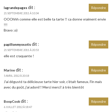
dit :
lagrandepages
Répondre
21 SEPTEMBRE 2011 À 10:34
OOOhhh comme elle est belle ta tarte !! ca donne vraiment envie
!!!
Bravo ;o)
dit :
papillonmyosotis
Répondre
21 SEPTEMBRE 2011 À 20:53
elle est craquante !
dit :
Marine
Répondre
5 AVRIL 2012 À 20:18
J’ai dégusté ta délicieuse tarte hier soir, c’était fameux. Fin mais
avec du goût, j’ai adoré!! Merci merci! à très bientôt
dit :
BoopCook
Répondre
6 JUILLET 2012 À 18:47