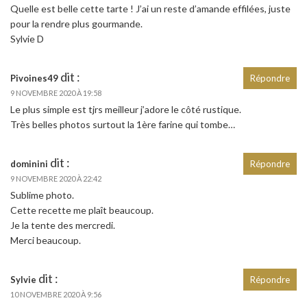
Quelle est belle cette tarte ! J’ai un reste d’amande effilées, juste
pour la rendre plus gourmande.
Sylvie D
dit :
Pivoines49
Répondre
9 NOVEMBRE 2020 À 19:58
Le plus simple est tjrs meilleur j’adore le côté rustique.
Très belles photos surtout la 1ère farine qui tombe…
dit :
dominini
Répondre
9 NOVEMBRE 2020 À 22:42
Sublime photo.
Cette recette me plaît beaucoup.
Je la tente des mercredi.
Merci beaucoup.
dit :
Sylvie
Répondre
10 NOVEMBRE 2020 À 9:56