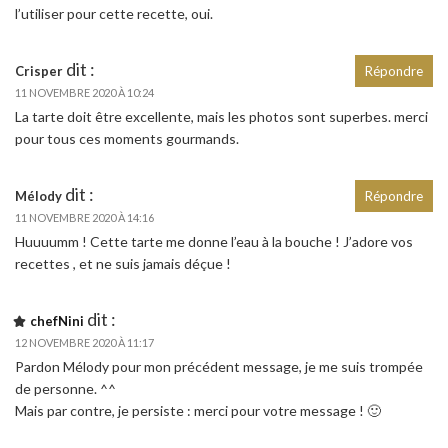
l’utiliser pour cette recette, oui.
dit :
Crisper
Répondre
11 NOVEMBRE 2020 À 10:24
La tarte doit être excellente, mais les photos sont superbes. merci
pour tous ces moments gourmands.
dit :
Mélody
Répondre
11 NOVEMBRE 2020 À 14:16
Huuuumm ! Cette tarte me donne l’eau à la bouche ! J’adore vos
recettes , et ne suis jamais déçue !
dit :
chefNini
12 NOVEMBRE 2020 À 11:17
Pardon Mélody pour mon précédent message, je me suis trompée
de personne. ^^
Mais par contre, je persiste : merci pour votre message ! 🙂