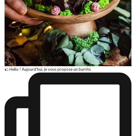
🌮 Hello ! Aujourd’hui, je vous propose un burrito