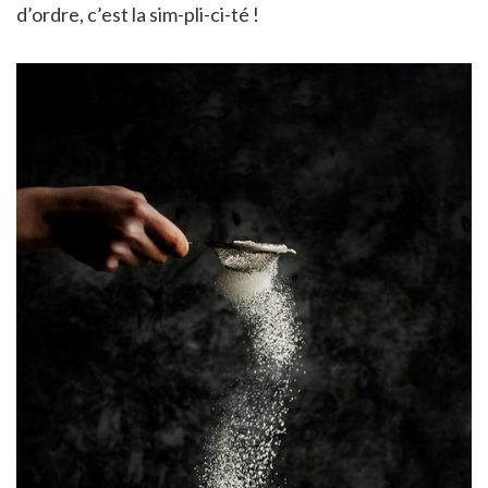
d’ordre, c’est la sim-pli-ci-té !