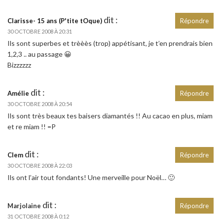
dit :
Clarisse- 15 ans (P'tite tOque)
Répondre
30 OCTOBRE 2008 À 20:31
Ils sont superbes et trèèès (trop) appétisant, je t’en prendrais bien
1,2,3 .. au passage 😀
Bizzzzzz
dit :
Amélie
Répondre
30 OCTOBRE 2008 À 20:54
Ils sont très beaux tes baisers diamantés !! Au cacao en plus, miam
et re miam !! =P
dit :
Clem
Répondre
30 OCTOBRE 2008 À 22:03
Ils ont l’air tout fondants! Une merveille pour Noël… 🙂
dit :
Marjolaine
Répondre
31 OCTOBRE 2008 À 0:12