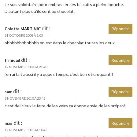
Je suis volontaire pour embrasser ces biscuits à pleine bouche.
D’autant plus qu’ils sont au chocolat.
dit :
Colette MARTINIC
Répondre
31 OCTOBRE 2008 À 2:05
ohhhhhhhhhhhhh on est dans le chocolat toutes les deux …
dit :
trinidad
Répondre
12 NOVEMBRE 2008 À 21:40
j’en ai fait aussi il y a qques temps, c’est bon et croquant !
dit :
sam
Répondre
3 NOVEMBRE 2010 À 23:42
c’est delicieux le faite de les voirs ça donne envie de les préparé
dit :
mag
Répondre
19 NOVEMBRE 2010 À 14:43