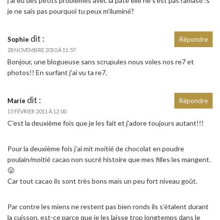
j’ai eu des petits problemes avec la pate elle ne s’est pas ramasé :s
je ne sais pas pourquoi tu peux m’iluminé?
dit :
Sophie
Répondre
28 NOVEMBRE 2010 À 11:57
Bonjour, une blogueuse sans scrupules nous voles nos re7 et
photos!! En surfant j’ai vu ta re7.
dit :
Marie
Répondre
15 FÉVRIER 2011 À 12:00
C’est la deuxième fois que je les fait et j’adore toujours autant!!!
Pour la deuxième fois j’ai mit moitié de chocolat en poudre
poulain/moitié cacao non sucré histoire que mes filles les mangent.
😛
Car tout cacao ils sont très bons mais un peu fort niveau goût.
Par contre les miens ne restent pas bien ronds ils s’étalent durant
la cuisson, est-ce parce que je les laisse trop longtemps dans le