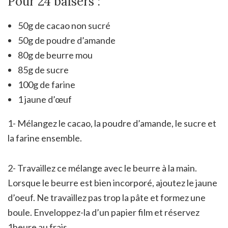
Pour 24 baisers :
50g de cacao non sucré
50g de poudre d’amande
80g de beurre mou
85g de sucre
100g de farine
1 jaune d’œuf
1- Mélangez le cacao, la poudre d’amande, le sucre et
la farine ensemble.
2- Travaillez ce mélange avec le beurre à la main.
Lorsque le beurre est bien incorporé, ajoutez le jaune
d’oeuf. Ne travaillez pas trop la pâte et formez une
boule. Enveloppez-la d’un papier film et réservez
1heure au frais.