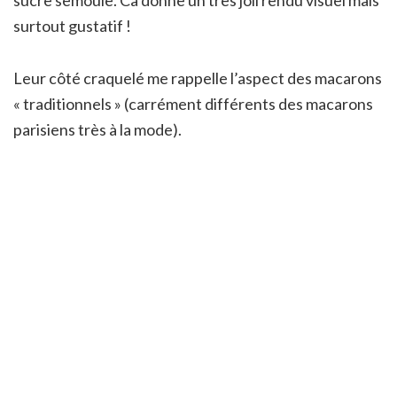
sucre semoule. Ca donne un très joli rendu visuel mais
surtout gustatif !
Leur côté craquelé me rappelle l’aspect des macarons
« traditionnels » (carrément différents des macarons
parisiens très à la mode).