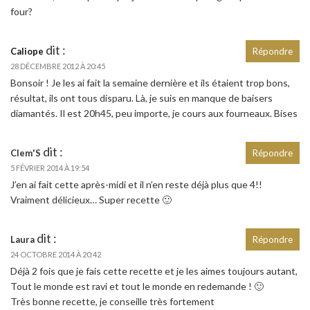
four?
dit :
Caliope
Répondre
28 DÉCEMBRE 2012 À 20:45
Bonsoir ! Je les ai fait la semaine dernière et ils étaient trop bons,
résultat, ils ont tous disparu. Là, je suis en manque de baisers
diamantés. Il est 20h45, peu importe, je cours aux fourneaux. Bises
dit :
Clem'S
Répondre
5 FÉVRIER 2014 À 19:54
J’en ai fait cette après-midi et il n’en reste déjà plus que 4!!
Vraiment délicieux… Super recette 🙂
dit :
Laura
Répondre
24 OCTOBRE 2014 À 20:42
Déjà 2 fois que je fais cette recette et je les aimes toujours autant,
Tout le monde est ravi et tout le monde en redemande ! 🙂
Très bonne recette, je conseille très fortement