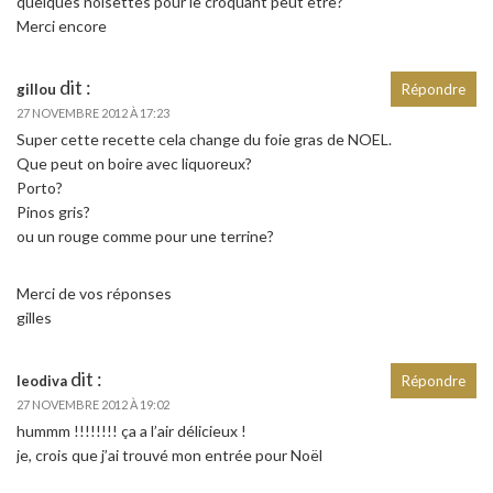
quelques noisettes pour le croquant peut être?
Merci encore
dit :
gillou
Répondre
27 NOVEMBRE 2012 À 17:23
Super cette recette cela change du foie gras de NOEL.
Que peut on boire avec liquoreux?
Porto?
Pinos gris?
ou un rouge comme pour une terrine?
Merci de vos réponses
gilles
dit :
leodiva
Répondre
27 NOVEMBRE 2012 À 19:02
hummm !!!!!!!! ça a l’air délicieux !
je, crois que j’ai trouvé mon entrée pour Noël