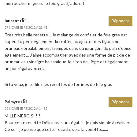
mon pecher mignon::le foie gras!!j’adore!!
dit :
laurent
Répondre
27 NOVEMBRE 2012 À 21:48
Très très belle recette … le mélange de confit et de foie gras est
super. Tu peux également la truffer, ou ajouter des figues ou
pruneaux préalablement trempés dans du jurançon, du pain d’épice
également … J’aime accompagner avec des une forme de pickle de
pruneaux au vinaigre balsamique. le sirop de Liège est également
un pur régal avec cela.
Si tu veux, je te file mes recettes de terrines de foie gras
dit :
Palmyre
Répondre
29 NOVEMBRE 2012 À 14:35
MILLE MERCIS !!!!!
Pour cette recette Délicieuse, un régal. Et je dois simple à réaliser.
Ce soir, je pense que cette recette sera la vedette…….