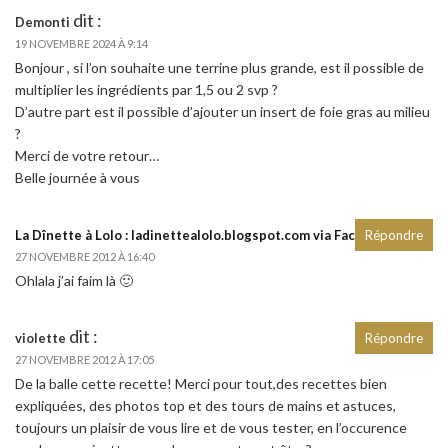
dit :
Demonti
19 NOVEMBRE 2024 À 9:14
Bonjour , si l’on souhaite une terrine plus grande, est il possible de
multiplier les ingrédients par 1,5 ou 2 svp ?
D’autre part est il possible d’ajouter un insert de foie gras au milieu
?
Merci de votre retour…
Belle journée à vous
dit :
La Dînette à Lolo : ladinettealolo.blogspot.com via Facebook
Répondre
27 NOVEMBRE 2012 À 16:40
Ohlala j’ai faim là 🙂
dit :
violette
Répondre
27 NOVEMBRE 2012 À 17:05
De la balle cette recette! Merci pour tout,des recettes bien
expliquées, des photos top et des tours de mains et astuces,
toujours un plaisir de vous lire et de vous tester, en l’occurence