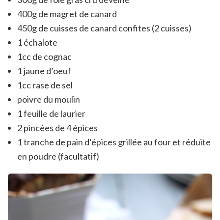
400g de magret de canard
450g de cuisses de canard confites (2 cuisses)
1 échalote
1cc de cognac
1 jaune d’oeuf
1cc rase de sel
poivre du moulin
1 feuille de laurier
2 pincées de 4 épices
1 tranche de pain d’épices grillée au four et réduite
en poudre (facultatif)