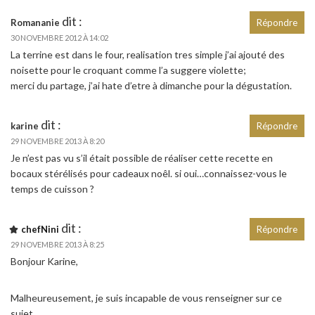
dit :
Romananie
Répondre
30 NOVEMBRE 2012 À 14:02
La terrine est dans le four, realisation tres simple j’ai ajouté des
noisette pour le croquant comme l’a suggere violette;
merci du partage, j’ai hate d’etre à dimanche pour la dégustation.
dit :
karine
Répondre
29 NOVEMBRE 2013 À 8:20
Je n’est pas vu s’il était possible de réaliser cette recette en
bocaux stérélisés pour cadeaux noêl. si oui…connaissez-vous le
temps de cuisson ?
dit :
chefNini
Répondre
29 NOVEMBRE 2013 À 8:25
Bonjour Karine,
Malheureusement, je suis incapable de vous renseigner sur ce
sujet.