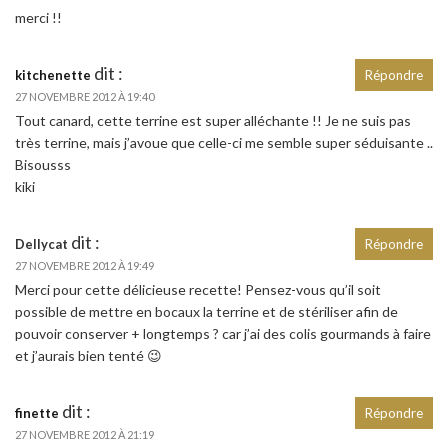
merci !!
dit :
kitchenette
Répondre
27 NOVEMBRE 2012 À 19:40
Tout canard, cette terrine est super alléchante !! Je ne suis pas
très terrine, mais j’avoue que celle-ci me semble super séduisante ..
Bisousss
kiki
dit :
Dellycat
Répondre
27 NOVEMBRE 2012 À 19:49
Merci pour cette délicieuse recette! Pensez-vous qu’il soit
possible de mettre en bocaux la terrine et de stériliser afin de
pouvoir conserver + longtemps ? car j’ai des colis gourmands à faire
et j’aurais bien tenté 😉
dit :
finette
Répondre
27 NOVEMBRE 2012 À 21:19