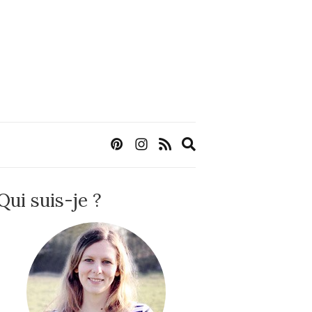
Expand
search
form
Qui suis-je ?