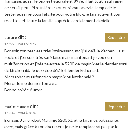
française, aussi) le prix est équivalent 897e, il fait tout, sauf râper,
ce serait peut-être intéressant et si vous avez le temps de le
tester aussi, je vous félicite pour votre blog, je fais souvent vos
recettes et toute la famille apprécie cordialement danielle
dit :
aurore
Répondre
17 MARS 2014 À 19:49
Bonsoir, ton test est très intéressant, moi j’ai déjà le kitchen… sur
socle et j’en suis très satisfaite mais maintenant je veux un
multifonction et j’hésite entre le 5200 de maginix et le dernier sorti
de kitchenaid. Je possède déjà le blender kichenaid.
Alors robot multifonction maginix ou kitchenaid ?
Merci de me donner ton avis.
Bonne soirée,Aurore.
dit :
marie-claude
Répondre
17 MARS 2014 À 20:09
Bonsoir, J’ai le robot Magimix 5200 XL et je fais mes pâtisseries
avec, mais grâce à ton document je ne le remplacerai pas par le