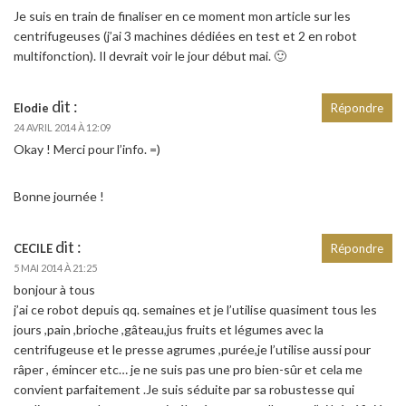
Je suis en train de finaliser en ce moment mon article sur les
centrifugeuses (j’ai 3 machines dédiées en test et 2 en robot
multifonction). Il devrait voir le jour début mai. 🙂
dit :
Elodie
Répondre
24 AVRIL 2014 À 12:09
Okay ! Merci pour l’info. =)
Bonne journée !
dit :
CECILE
Répondre
5 MAI 2014 À 21:25
bonjour à tous
j’ai ce robot depuis qq. semaines et je l’utilise quasiment tous les
jours ,pain ,brioche ,gâteau,jus fruits et légumes avec la
centrifugeuse et le presse agrumes ,purée,je l’utilise aussi pour
râper , émincer etc… je ne suis pas une pro bien-sûr et cela me
convient parfaitement .Je suis séduite par sa robustesse qui