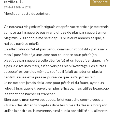
dit :
camille
Répondre
17 MARS 2014 À 17:36
Merci pour cette description.
Ce nouveau Magimix m’intriguais et après votre article je me rends
compte qu’il n’apporte pas grand-chose de plus par rapport à mon
Magimix 3200 dont je me sert depuis plusieurs années et que je
n’ai pas payé ce prix-là !
En effet celui-ci n’était pas vendu comme un robot dit « pâtissier »
mais il possède déjà une lame non coupante pour pétrir (en
plastique par rapport à celle décrite ici) et un fouet identique. Il n’y
a pas la cuve inox mais je n’en vois pas bien l’avantage. Les autres
accessoires sont les mêmes, sauf qu’il fallait acheter en plus la
centrifugeuse et le presse-purée, ce que je n’ai jamais fait.
Je ne me sers jamais de la lame pour pétrir, ni du fouet, ayant un
robot à bras que je trouve bien plus efficace, mais utilise beaucoup
les fonctions hacher et trancher.
Bien que je m’en serve beaucoup, je lui reproche comme vous la
« fuite » des aliments projetés dans les cuves du dessus lorsqu’on
utilise la petite ou la moyenne, ainsi que la possibilité aux aliments