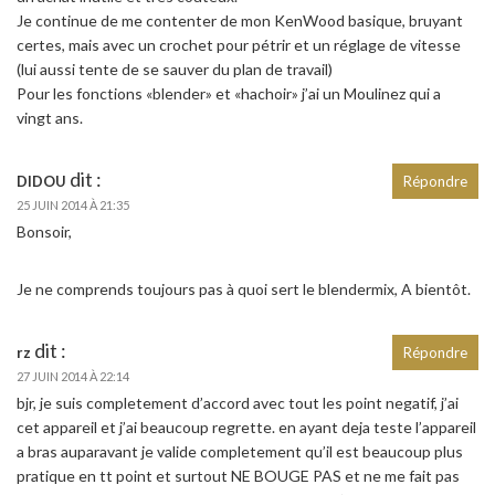
Je continue de me contenter de mon KenWood basique, bruyant
certes, mais avec un crochet pour pétrir et un réglage de vitesse
(lui aussi tente de se sauver du plan de travail)
Pour les fonctions «blender» et «hachoir» j’ai un Moulinez qui a
vingt ans.
dit :
DIDOU
Répondre
25 JUIN 2014 À 21:35
Bonsoir,
Je ne comprends toujours pas à quoi sert le blendermix, A bientôt.
dit :
rz
Répondre
27 JUIN 2014 À 22:14
bjr, je suis completement d’accord avec tout les point negatif, j’ai
cet appareil et j’ai beaucoup regrette. en ayant deja teste l’appareil
a bras auparavant je valide completement qu’il est beaucoup plus
pratique en tt point et surtout NE BOUGE PAS et ne me fait pas