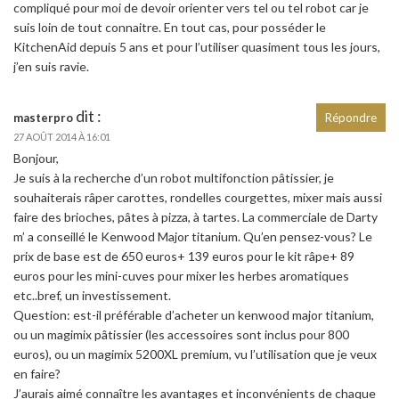
compliqué pour moi de devoir orienter vers tel ou tel robot car je
suis loin de tout connaitre. En tout cas, pour posséder le
KitchenAid depuis 5 ans et pour l’utiliser quasiment tous les jours,
j’en suis ravie.
dit :
masterpro
Répondre
27 AOÛT 2014 À 16:01
Bonjour,
Je suis à la recherche d’un robot multifonction pâtissier, je
souhaiterais râper carottes, rondelles courgettes, mixer mais aussi
faire des brioches, pâtes à pizza, à tartes. La commerciale de Darty
m’ a conseillé le Kenwood Major titanium. Qu’en pensez-vous? Le
prix de base est de 650 euros+ 139 euros pour le kit râpe+ 89
euros pour les mini-cuves pour mixer les herbes aromatiques
etc..bref, un investissement.
Question: est-il préférable d’acheter un kenwood major titanium,
ou un magimix pâtissier (les accessoires sont inclus pour 800
euros), ou un magimix 5200XL premium, vu l’utilisation que je veux
en faire?
J’aurais aimé connaître les avantages et inconvénients de chaque