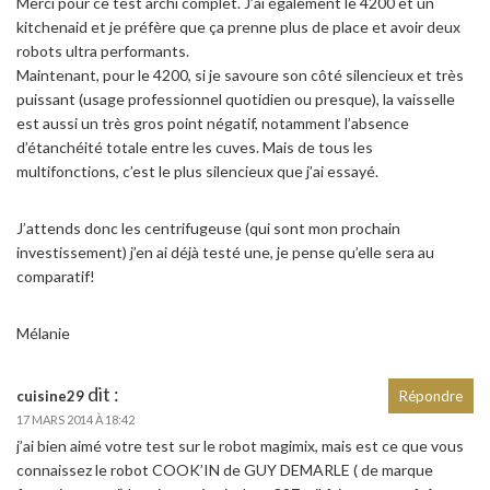
Merci pour ce test archi complet. J’ai également le 4200 et un
kitchenaid et je préfère que ça prenne plus de place et avoir deux
robots ultra performants.
Maintenant, pour le 4200, si je savoure son côté silencieux et très
puissant (usage professionnel quotidien ou presque), la vaisselle
est aussi un très gros point négatif, notamment l’absence
d’étanchéité totale entre les cuves. Mais de tous les
multifonctions, c’est le plus silencieux que j’ai essayé.
J’attends donc les centrifugeuse (qui sont mon prochain
investissement) j’en ai déjà testé une, je pense qu’elle sera au
comparatif!
Mélanie
dit :
cuisine29
Répondre
17 MARS 2014 À 18:42
j’ai bien aimé votre test sur le robot magimix, mais est ce que vous
connaissez le robot COOK’IN de GUY DEMARLE ( de marque