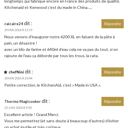
longtemps qui fabrique encore en France des produits de qualité.
Kitchenaid et Kenwood c’est du made in China…..
dit :
caicaire24
Répondre
29 MAI 2014 À 15:19
Nous venons d’inaugurer notre 6200 XL en faisant de la pâte à
pain, un désastre !
avec un kilo de farine et 640ml d’eau cela ne va pas du tout, si on
rajoute de l’eau ça déborde par tous les trous, la cata.
dit :
chefNini
Répondre
30 MAI 2014 À 10:44
Petite correction, le KitchenAid, c’est « Made in USA ».
dit :
Thermo Magicooker
Répondre
25 JUIN 2014 À 9:05
Excellent article ! Grand Merci.
Vous me permettez (et sans doute à beaucoup d’autres) d’éviter
un achat inutile et très coûteux.