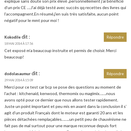
explique sans doute son prix élevé ,personnellement j’ai bénéficié
d’un prix CE ….J’ai déjà testé avec succès qq recettes des livres qui
l’accompagnent.En résumé,j’en suis très satisfaite, aucun point
négatif pour le mmt pour moi !
dit :
Kokodile
Répondre
18 MAI 2014 À 17:56
Cet exposé m’a beaucoup instruite et permis de choisir. Merci
beaucoup!
dit :
dodolasaumur
Répondre
29 MAI 2014 À 15:09
Merci pour ce test car bcp se pose des questions au moment de
l’achat : kitchenaid, kenwood, thermomix ou magimix…….nous
avons opté pour ce dernier que nous allons tester rapidement.
Juste un point important et peu mis en avant dans la conclusion il s’
agit d’un produit Français dont le moteur est garanti 20 ans et les
pièces détachées remplaçables……..un petit peu de chauvinisme ne
fait pas de mal surtout pour une marque reconnue depuis fort