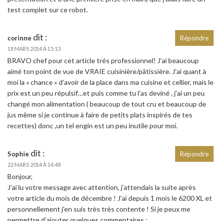
test complet sur ce robot.
dit :
corinne
Répondre
18 MARS 2014 À 15:13
BRAVO chef pour cet article trés professionnel! J’ai beaucoup
aimé ton point de vue de VRAIE cuisinière/pâtissière. J’ai quant à
moi la « chance » d’avoir de la place dans ma cuisine et cellier, mais le
prix est un peu répulsif…et puis comme tu l’as deviné , j’ai un peu
changé mon alimentation ( beaucoup de tout cru et beaucoup de
jus même si je continue à faire de petits plats inspirés de tes
recettes) donc ,un tel engin est un peu inutile pour moi.
dit :
Sophie
Répondre
22 MARS 2014 À 14:48
Bonjour,
J’ai lu votre message avec attention, j’attendais la suite après
votre article du mois de décembre ! J’ai depuis 1 mois le 6200 XL et
personnellement j’en suis très très contente ! Si je peux me
permettre d’ajouter quelques commentaires :