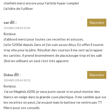
chefnini merci encore pour l’article hyper complet
j’ai hâte de l’utiliser
dit :
nat
Répondre
23 MARS 2014 À 10:56
Bonjour,
d’abbord merci pour toutes ces recettes et astuces.
j’ai le 5200xl depuis 2ans et j’en suis assez déçu. En effet il tourne
trop vite pour la pâte. Résultat des courses il me sert qu’á rapper
les carotes. Il prend énormément de place,bouge trop et les salir
2bol en utilisant un seul c’est trés agacent.
dit :
Didou
Répondre
30 MARS 2014 À 18:52
Bonjour,
J’ai un Magimix 6200, je veux juste savoir si on peut monter des
blancs en neige dans la grande cuve plastique. Il me semble que sur
les recettes on peut, j’ai essayé mais le batteur ne rentre pas ???
Merci pour vos conseils.