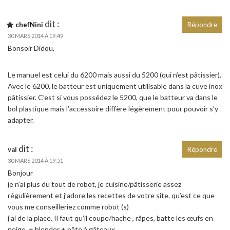
dit :
chefNini
Répondre
30 MARS 2014 À 19:49
Bonsoir Didou,
Le manuel est celui du 6200 mais aussi du 5200 (qui n’est pâtissier).
Avec le 6200, le batteur est uniquement utilisable dans la cuve inox
pâtissier. C’est si vous possédez le 5200, que le batteur va dans le
bol plastique mais l’accessoire diffère légèrement pour pouvoir s’y
adapter.
dit :
val
Répondre
30 MARS 2014 À 19:51
Bonjour
je n’ai plus du tout de robot, je cuisine/pâtisserie assez
régulièrement et j’adore les recettes de votre site. qu’est ce que
vous me conseilleriez comme robot (s)
j’ai de la place. Il faut qu’il coupe/hache , râpes, batte les œufs en
neige, + blender + pâte à gâteaux.