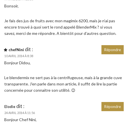
Bonsoir,
Je fais des jus de fruits avec mon magimix 6200, mais je n’ai pas
encore trouvé à quoi sert le rond appelé BlenderMix ? si vous
savez, merci de me répondre. A bientôt pour d’autres question.
dit :
chefNini
Répondre
10 AVRIL 2014 À 8:38
Bonjour Didou,
Le blendermix ne sert pas à la centrifugeuse, mais à la grande cuve
transparente. J’en parle dans mon article, il suffit de lire la partie
concernée pour connaitre son utilité. 😉
dit :
Elodie
Répondre
24 AVRIL 2014 À 11:56
Bonjour Chef Nini,