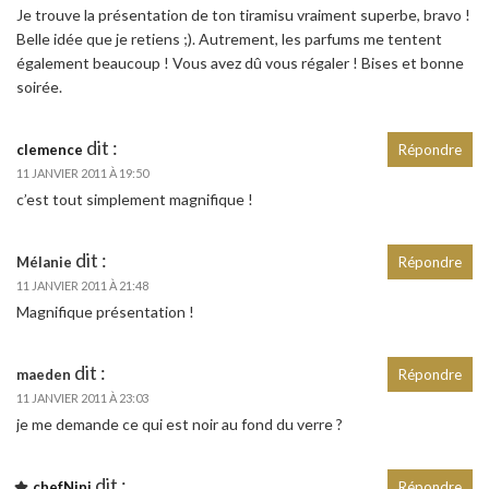
Je trouve la présentation de ton tiramisu vraiment superbe, bravo !
Belle idée que je retiens ;). Autrement, les parfums me tentent
également beaucoup ! Vous avez dû vous régaler ! Bises et bonne
soirée.
dit :
clemence
Répondre
11 JANVIER 2011 À 19:50
c’est tout simplement magnifique !
dit :
Mélanie
Répondre
11 JANVIER 2011 À 21:48
Magnifique présentation !
dit :
maeden
Répondre
11 JANVIER 2011 À 23:03
je me demande ce qui est noir au fond du verre ?
dit :
chefNini
Répondre