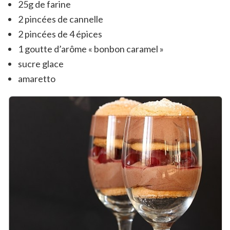
25g de farine
2 pincées de cannelle
2 pincées de 4 épices
1 goutte d’arôme « bonbon caramel »
sucre glace
amaretto