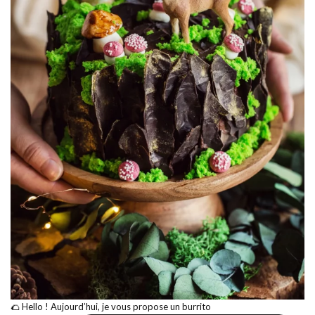
🌮 Hello ! Aujourd’hui, je vous propose un burrito