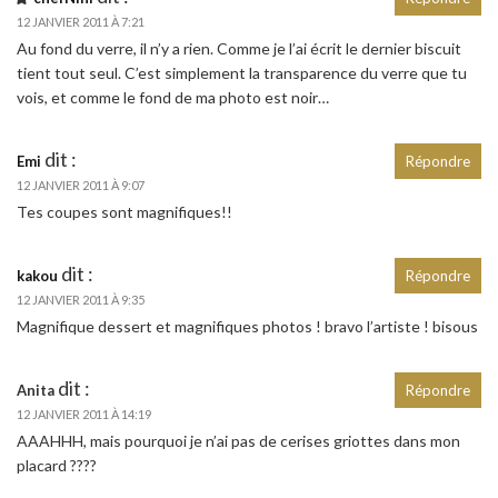
12 JANVIER 2011 À 7:21
Au fond du verre, il n’y a rien. Comme je l’ai écrit le dernier biscuit
tient tout seul. C’est simplement la transparence du verre que tu
vois, et comme le fond de ma photo est noir…
dit :
Emi
Répondre
12 JANVIER 2011 À 9:07
Tes coupes sont magnifiques!!
dit :
kakou
Répondre
12 JANVIER 2011 À 9:35
Magnifique dessert et magnifiques photos ! bravo l’artiste ! bisous
dit :
Anita
Répondre
12 JANVIER 2011 À 14:19
AAAHHH, mais pourquoi je n’ai pas de cerises griottes dans mon
placard ????