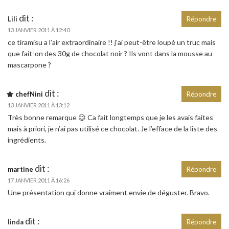
dit :
Lili
Répondre
13 JANVIER 2011 À 12:40
ce tiramisu a l’air extraordinaire !! j’ai peut-être loupé un truc mais
que fait-on des 30g de chocolat noir ? Ils vont dans la mousse au
mascarpone ?
dit :
chefNini
Répondre
13 JANVIER 2011 À 13:12
Très bonne remarque 😉 Ca fait longtemps que je les avais faites
mais à priori, je n’ai pas utilisé ce chocolat. Je l’efface de la liste des
ingrédients.
dit :
martine
Répondre
17 JANVIER 2011 À 16:26
Une présentation qui donne vraiment envie de déguster. Bravo.
dit :
linda
Répondre