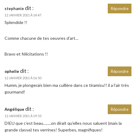
dit :
stephanie
Répondre
12 JANVIER 2011 À 14:47
Splendide !!
Comme chacune de tes oeuvres d’art…
Bravo et félicitations !!
dit :
ophelie
Répondre
12 JANVIER 2011 À 16:50
Humm, je plongerais bien ma cuillère dans ce tiramisu!! il a l’air très
gourmand!
dit :
Angélique
Répondre
12 JANVIER 2011 À 19:53
DIEU que c’est beau……..on dirait qu’elles nous saluent (mais la
grande classe) tes verrines! Superbes, magnifiques!