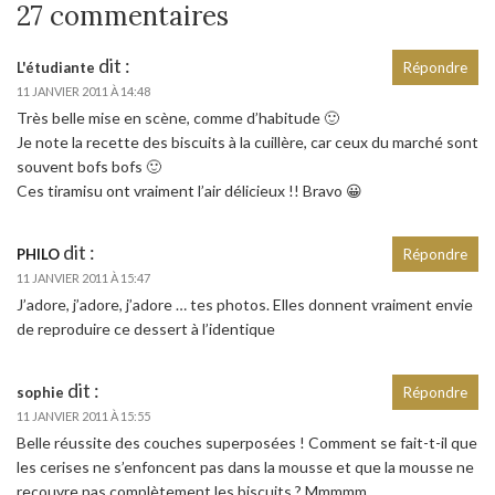
27 commentaires
dit :
L'étudiante
Répondre
11 JANVIER 2011 À 14:48
Très belle mise en scène, comme d’habitude 🙂
Je note la recette des biscuits à la cuillère, car ceux du marché sont
souvent bofs bofs 🙂
Ces tiramisu ont vraiment l’air délicieux !! Bravo 😀
dit :
PHILO
Répondre
11 JANVIER 2011 À 15:47
J’adore, j’adore, j’adore … tes photos. Elles donnent vraiment envie
de reproduire ce dessert à l’identique
dit :
sophie
Répondre
11 JANVIER 2011 À 15:55
Belle réussite des couches superposées ! Comment se fait-t-il que
les cerises ne s’enfoncent pas dans la mousse et que la mousse ne
recouvre pas complètement les biscuits ? Mmmmm…