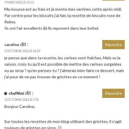
9 MARS 2012 À 12:13
Ma mousse est au frais et je monte mes verrines cette après midi.
Par contre pour les biscuits j’ai fais ta recette de biscuits rose de
Reims.
Ils ont l’air excellents (là ils reposent dans leur boîte).
dit :
caroline
Répondre
2 OCTOBRE 2012 À 14:07
je pense que dans ta recette, les cerises sont fraîches. Mais vu la
saison, crois-tu qu’il est possible de mettre des cerises surgelées
ou au sirop ? qu’en penses-tu ? j’aimerais bien faire ce dessert, mais
j’ai peur de ne pas trouver de griottes en ce moment !
dit :
chefNini
Répondre
3 OCTOBRE 2012 À 7:35
Bonjour Caroline,
Sur toutes les recettes de mon blog utilisant des griottes, il s’agit
toujours de griottes en sirop. 🙂