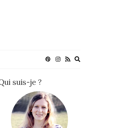
Expand
search
form
Qui suis-je ?