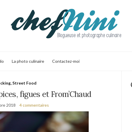
lio
La photo culinaire
Contactez-moi
cking, Street Food
pices, figues et From’Chaud
bre 2018
4 commentaires