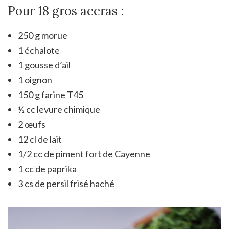
Pour 18 gros accras :
250 g morue
1 échalote
1 gousse d’ail
1 oignon
150 g farine T45
½ cc levure chimique
2 œufs
12 cl de lait
1/2 cc de piment fort de Cayenne
1 cc de paprika
3 cs de persil frisé haché