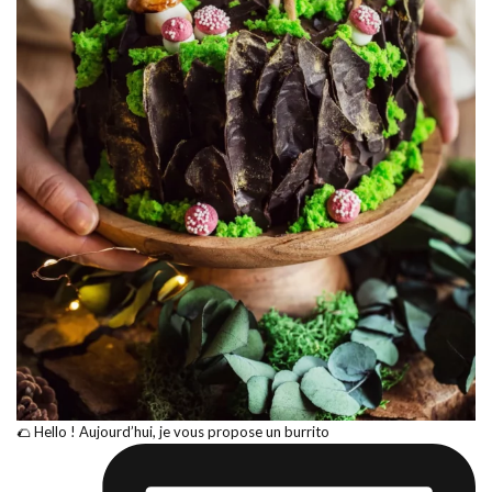
🌮 Hello ! Aujourd’hui, je vous propose un burrito