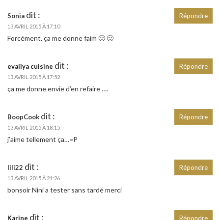
dit :
Sonia
Répondre
13 AVRIL 2015 À 17:10
Forcément, ça me donne faim 🙂 🙂
dit :
evaliya cuisine
Répondre
13 AVRIL 2015 À 17:52
ça me donne envie d’en refaire ….
dit :
BoopCook
Répondre
13 AVRIL 2015 À 18:15
j’aime tellement ça…=P
dit :
lili22
Répondre
13 AVRIL 2015 À 21:26
bonsoir Nini a tester sans tardé merci
dit :
Karine
Répondre