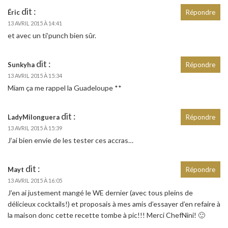
dit :
Éric
Répondre
13 AVRIL 2015 À 14:41
et avec un ti’punch bien sûr.
dit :
Sunkyha
Répondre
13 AVRIL 2015 À 15:34
Miam ça me rappel la Guadeloupe **
dit :
LadyMilonguera
Répondre
13 AVRIL 2015 À 15:39
J’ai bien envie de les tester ces accras…
dit :
Mayt
Répondre
13 AVRIL 2015 À 16:05
J’en ai justement mangé le WE dernier (avec tous pleins de
délicieux cocktails!) et proposais à mes amis d’essayer d’en refaire à
la maison donc cette recette tombe à pic!!! Merci ChefNini! 🙂