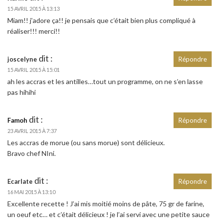
15 AVRIL 2015 À 13:13
Miam!! j’adore ça!! je pensais que c’était bien plus compliqué à
réaliser!!! merci!!
dit :
joscelyne
Répondre
15 AVRIL 2015 À 15:01
ah les accras et les antilles…tout un programme, on ne s’en lasse
pas hihihi
dit :
Famoh
Répondre
23 AVRIL 2015 À 7:37
Les accras de morue (ou sans morue) sont délicieux.
Bravo chef NIni.
dit :
Ecarlate
Répondre
16 MAI 2015 À 13:10
Excellente recette ! J’ai mis moitié moins de pâte, 75 gr de farine,
un oeuf etc… et c’était délicieux ! je l’ai servi avec une petite sauce