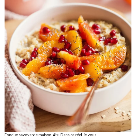
Fondue savoyarde maison 🫕✨ Dans ce réel, je vous