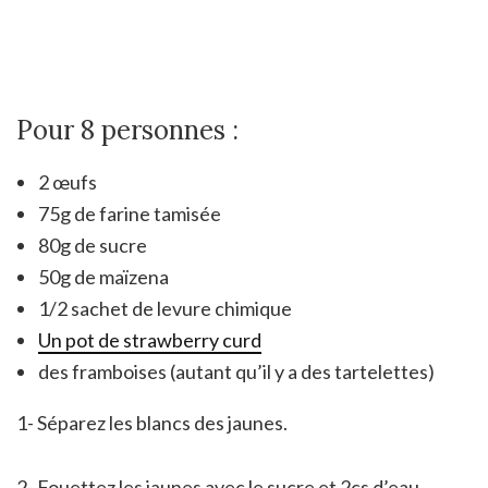
Pour 8 personnes :
2 œufs
75g de farine tamisée
80g de sucre
50g de maïzena
1/2 sachet de levure chimique
Un pot de strawberry curd
des framboises (autant qu’il y a des tartelettes)
1- Séparez les blancs des jaunes.
2- Fouettez les jaunes avec le sucre et 2cs d’eau