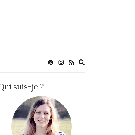
Expand
search
form
Qui suis-je ?