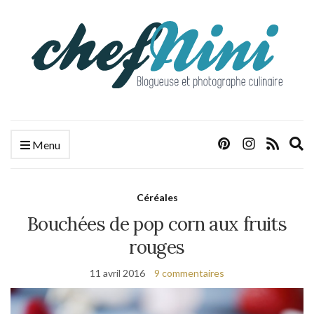
E
Menu
s
f
Céréales
Bouchées de pop corn aux fruits
rouges
11 avril 2016
9 commentaires