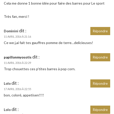
Cela me donne 1 bonne idée pour faire des barres pour Le sport
Très fan, merci !
dit :
Dominini
Répondre
11 AVRIL 2016 À 21:16
Ce we j,ai fait tes gauffres pomme de terre…delicieuses!
dit :
papillonmyosotis
Répondre
11 AVRIL 2016 À 22:29
Trop chouettes ces p’tites barres à pop corn.
dit :
Lolo
Répondre
17 AVRIL 2016 À 22:55
bon, coloré, appetisen!!!!
dit :
Lolo
Répondre