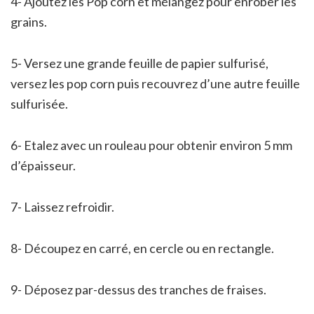
4- Ajoutez les Pop corn et mélangez pour enrober les
grains.
5- Versez une grande feuille de papier sulfurisé,
versez les pop corn puis recouvrez d’une autre feuille
sulfurisée.
6- Etalez avec un rouleau pour obtenir environ 5 mm
d’épaisseur.
7- Laissez refroidir.
8- Découpez en carré, en cercle ou en rectangle.
9- Déposez par-dessus des tranches de fraises.