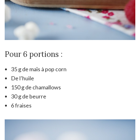
Pour 6 portions :
35 g de maïs à pop corn
De l’huile
150 g de chamallows
30 g de beurre
6 fraises