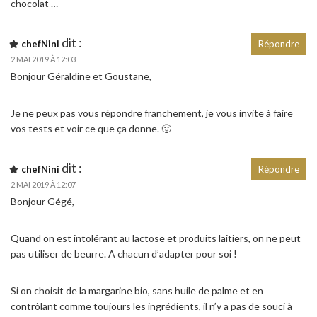
chocolat …
dit :
chefNini
Répondre
2 MAI 2019 À 12:03
Bonjour Géraldine et Goustane,
Je ne peux pas vous répondre franchement, je vous invite à faire
vos tests et voir ce que ça donne. 🙂
dit :
chefNini
Répondre
2 MAI 2019 À 12:07
Bonjour Gégé,
Quand on est intolérant au lactose et produits laitiers, on ne peut
pas utiliser de beurre. A chacun d’adapter pour soi !
Si on choisit de la margarine bio, sans huile de palme et en
contrôlant comme toujours les ingrédients, il n’y a pas de souci à