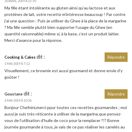
30 AVRIL 2019 À 11:50
Ma fille étant intolérante au gluten ainsi qu’au lactose et aux
protéines de lait, votre recette m’intéresse beaucoup ! Par contre
j’ai une question : Puis-je utiliser du Ghee à la place de la margarine
? Ma fille semble plutôt bien supporter l’usage du Ghee (en
quantité raisonnable) même si, à la base, c’est un produit laitier.
Merci d’avance pour la réponse.
dit :
Cooking & Cakes
Répondre
1 MAI 2019 À 7:12
Visuellement, ce brownie est aussi gourmand et donne envie d’y
goûter !
dit :
Goustane
Répondre
2 MAI 2019 À 10:36
Bonjour Chefnini,merci ppur toutes ces recettes gourmandes ; moi
aussi je suis très réticente à utiliser de la margarine,que pensez-
vous de l’utilisation d’huile de coco pour la remplacer ?!? Bonne
journée gourmande à tous, je vais de ce pas réaliser les canelés au