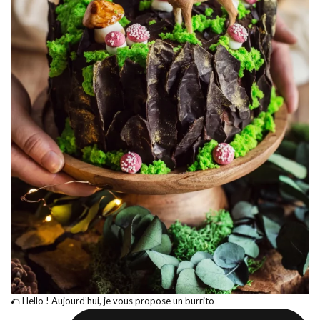
🌮 Hello ! Aujourd’hui, je vous propose un burrito