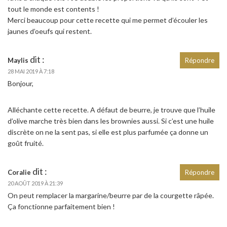
tout le monde est contents !
Merci beaucoup pour cette recette qui me permet d’écouler les
jaunes d’oeufs qui restent.
dit :
Maylis
Répondre
28 MAI 2019 À 7:18
Bonjour,
Alléchante cette recette. A défaut de beurre, je trouve que l’huile
d’olive marche très bien dans les brownies aussi. Si c’est une huile
discrète on ne la sent pas, si elle est plus parfumée ça donne un
goût fruité.
dit :
Coralie
Répondre
20 AOÛT 2019 À 21:39
On peut remplacer la margarine/beurre par de la courgette râpée.
Ça fonctionne parfaitement bien !