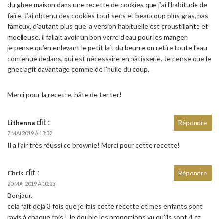
du ghee maison dans une recette de cookies que j’ai l’habitude de
faire. J’ai obtenu des cookies tout secs et beaucoup plus gras, pas
fameux, d’autant plus que la version habituelle est croustillante et
moelleuse. il fallait avoir un bon verre d’eau pour les manger.
je pense qu’en enlevant le petit lait du beurre on retire toute l’eau
contenue dedans, qui est nécessaire en pâtisserie. Je pense que le
ghee agit davantage comme de l’huile du coup.
Merci pour la recette, hâte de tenter!
dit :
Lithenna
Répondre
7 MAI 2019 À 13:32
Il a l’air très réussi ce brownie! Merci pour cette recette!
dit :
Chris
Répondre
20 MAI 2019 À 10:23
Bonjour.
cela fait déjà 3 fois que je fais cette recette et mes enfants sont
ravis à chaque fois ! Je double les proportions vu qu’ils sont 4 et