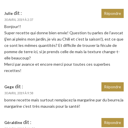
dit :
Julie
Répondre
30 AVRIL 2019 À 2:37
Bonjour!!
Super recette qui donne bien envie! Question tu parles de l’avocat
(j’en ai pleins mon jardin, je vis au Chili et c’est la saison!), est ce que
ce sont les mêmes quantités? Et difficile de trouver la fécule de
pomme de terre ici, si je prends celle de mais la texture change-t-
elle beaucoup?
Merci par avance et encore merci pour toutes ces superbes
recettes!
dit :
Gege
Répondre
30 AVRIL 2019 À 9:58
bonne recette mais surtout remplacez la margarine par du beurre,la
margarine c’est très mauvais pour la santé!
dit :
Géraldine
Répondre