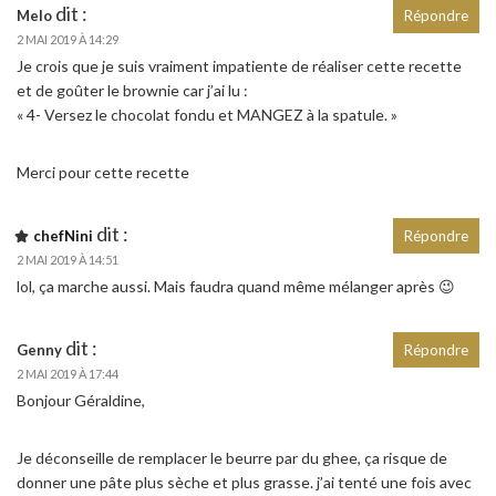
dit :
Melo
Répondre
2 MAI 2019 À 14:29
Je crois que je suis vraiment impatiente de réaliser cette recette
et de goûter le brownie car j’ai lu :
« 4- Versez le chocolat fondu et MANGEZ à la spatule. »
Merci pour cette recette
dit :
chefNini
Répondre
2 MAI 2019 À 14:51
lol, ça marche aussi. Mais faudra quand même mélanger après 😉
dit :
Genny
Répondre
2 MAI 2019 À 17:44
Bonjour Géraldine,
Je déconseille de remplacer le beurre par du ghee, ça risque de
donner une pâte plus sèche et plus grasse. j’ai tenté une fois avec