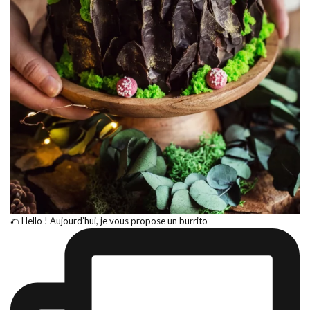
🌮 Hello ! Aujourd’hui, je vous propose un burrito