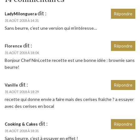
dit :
LadyMilonguera
Répondre
31 AOÛT 2018 À 14:31
Sans beurre, c’est une version qui m’intéresse…
dit :
Florence
Répondre
31 AOÛT 2018 À 18:04
Bonjour Chef Nini,cette recette est une bonne idée : brownie sans
beurre!
dit :
Vanille
Répondre
31 AOÛT 2018 À 18:29
recette qui donne envie a faire mais des cerises fraîche ? a essayer
avec des cerises en bocal
dit :
Cooking & Cakes
Répondre
31 AOÛT 2018 À 18:31
Sans beurre, c’est à essayer en effet !