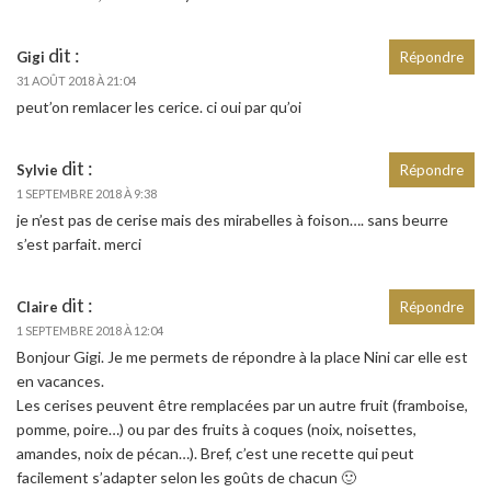
dit :
Gigi
Répondre
31 AOÛT 2018 À 21:04
peut’on remlacer les cerice. ci oui par qu’oi
dit :
Sylvie
Répondre
1 SEPTEMBRE 2018 À 9:38
je n’est pas de cerise mais des mirabelles à foison…. sans beurre
s’est parfait. merci
dit :
Claire
Répondre
1 SEPTEMBRE 2018 À 12:04
Bonjour Gigi. Je me permets de répondre à la place Nini car elle est
en vacances.
Les cerises peuvent être remplacées par un autre fruit (framboise,
pomme, poire…) ou par des fruits à coques (noix, noisettes,
amandes, noix de pécan…). Bref, c’est une recette qui peut
facilement s’adapter selon les goûts de chacun 🙂