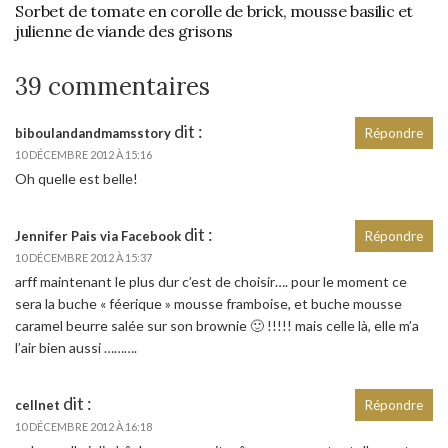
Sorbet de tomate en corolle de brick, mousse basilic et
julienne de viande des grisons
39 commentaires
dit :
biboulandandmamsstory
Répondre
10 DÉCEMBRE 2012 À 15:16
Oh quelle est belle!
dit :
Jennifer Pais via Facebook
Répondre
10 DÉCEMBRE 2012 À 15:37
arff maintenant le plus dur c’est de choisir…. pour le moment ce
sera la buche « féerique » mousse framboise, et buche mousse
caramel beurre salée sur son brownie 🙂 !!!!! mais celle là, elle m’a
l’air bien aussi ……….
dit :
cellnet
Répondre
10 DÉCEMBRE 2012 À 16:18