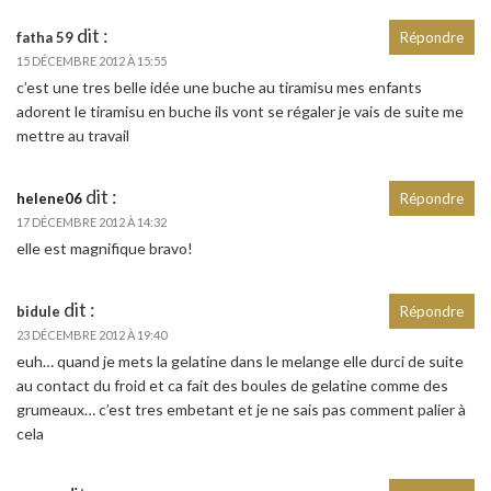
dit :
fatha 59
Répondre
15 DÉCEMBRE 2012 À 15:55
c’est une tres belle idée une buche au tiramisu mes enfants
adorent le tiramisu en buche ils vont se régaler je vais de suite me
mettre au travail
dit :
helene06
Répondre
17 DÉCEMBRE 2012 À 14:32
elle est magnifique bravo!
dit :
bidule
Répondre
23 DÉCEMBRE 2012 À 19:40
euh… quand je mets la gelatine dans le melange elle durci de suite
au contact du froid et ca fait des boules de gelatine comme des
grumeaux… c’est tres embetant et je ne sais pas comment palier à
cela