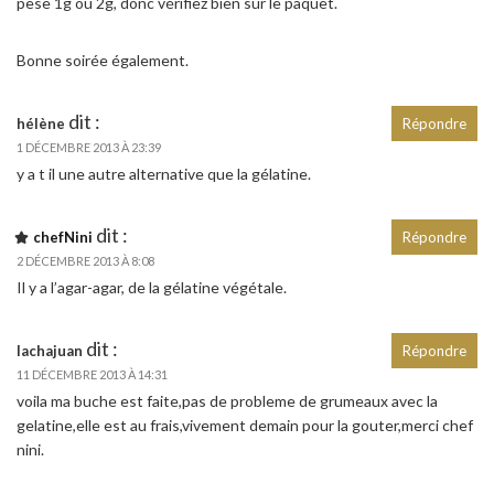
pèse 1g ou 2g, donc vérifiez bien sur le paquet.
Bonne soirée également.
dit :
hélène
Répondre
1 DÉCEMBRE 2013 À 23:39
y a t il une autre alternative que la gélatine.
dit :
chefNini
Répondre
2 DÉCEMBRE 2013 À 8:08
Il y a l’agar-agar, de la gélatine végétale.
dit :
lachajuan
Répondre
11 DÉCEMBRE 2013 À 14:31
voila ma buche est faite,pas de probleme de grumeaux avec la
gelatine,elle est au frais,vivement demain pour la gouter,merci chef
nini.