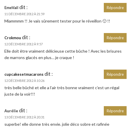
dit :
EmeVail
Répondre
11 DÉCEMBRE 2012 À 21:59
Miammmm !! Je vais sûrement tester pour le réveillon 🙂 !!
dit :
Crokmou
Répondre
12 DÉCEMBRE 2012 À 9:57
Elle doit être vraiment délicieuse cette bûche ! Avec les brisures
de marrons glacés en plus… je craque !
dit :
cupcakesetmacarons
Répondre
12 DÉCEMBRE 2012 À 10:26
très belle bûché et elle a l’air très bonne vraiment c’est un régal
juste de la voir!!!
dit :
Aurélie
Répondre
13 DÉCEMBRE 2012 À 20:31
superbe! elle donne très envie. jolie déco sobre et rafinée