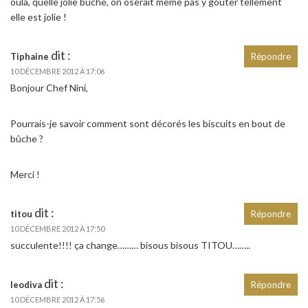
oula, quelle jolie bûche, on oserait même pas y gouter tellement
elle est jolie !
dit :
Tiphaine
Répondre
10 DÉCEMBRE 2012 À 17:06
Bonjour Chef Nini,
Pourrais-je savoir comment sont décorés les biscuits en bout de
bûche ?
Merci !
dit :
titou
Répondre
10 DÉCEMBRE 2012 À 17:50
succulente!!!! ça change……… bisous bisous TITOU……..
dit :
leodiva
Répondre
10 DÉCEMBRE 2012 À 17:56