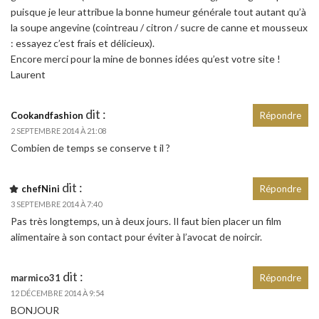
puisque je leur attribue la bonne humeur générale tout autant qu’à
la soupe angevine (cointreau / citron / sucre de canne et mousseux
: essayez c’est frais et délicieux).
Encore merci pour la mine de bonnes idées qu’est votre site !
Laurent
dit :
Cookandfashion
Répondre
2 SEPTEMBRE 2014 À 21:08
Combien de temps se conserve t il ?
dit :
chefNini
Répondre
3 SEPTEMBRE 2014 À 7:40
Pas très longtemps, un à deux jours. Il faut bien placer un film
alimentaire à son contact pour éviter à l’avocat de noircir.
dit :
marmico31
Répondre
12 DÉCEMBRE 2014 À 9:54
BONJOUR