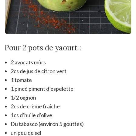
Pour 2 pots de yaourt :
2 avocats mûrs
2cs de jus de citron vert
1 tomate
1 pincé piment d’espelette
1/2 oignon
2cs de crème fraîche
1cs d’huile d’olive
Du tabasco (environ 5 gouttes)
un peu de sel