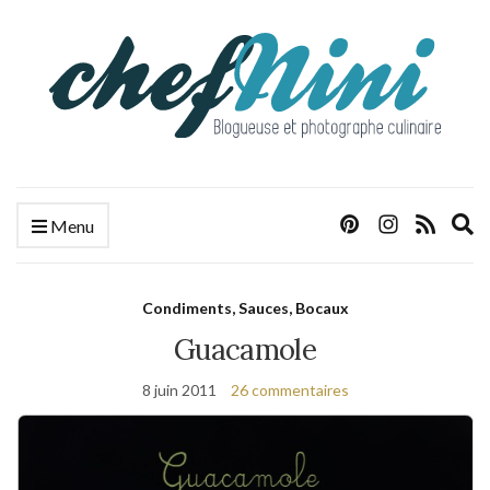
E
Menu
s
f
Condiments, Sauces, Bocaux
Guacamole
8 juin 2011
26 commentaires