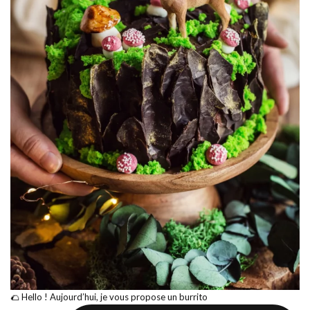
🌮 Hello ! Aujourd’hui, je vous propose un burrito