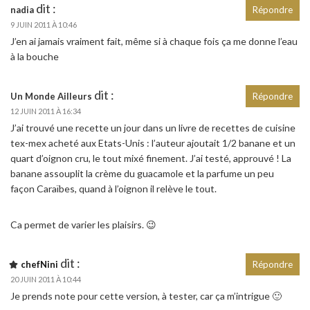
dit :
nadia
Répondre
9 JUIN 2011 À 10:46
J’en ai jamais vraiment fait, même si à chaque fois ça me donne l’eau
à la bouche
dit :
Un Monde Ailleurs
Répondre
12 JUIN 2011 À 16:34
J’ai trouvé une recette un jour dans un livre de recettes de cuisine
tex-mex acheté aux Etats-Unis : l’auteur ajoutait 1/2 banane et un
quart d’oignon cru, le tout mixé finement. J’ai testé, approuvé ! La
banane assouplit la crème du guacamole et la parfume un peu
façon Caraïbes, quand à l’oignon il relève le tout.
Ca permet de varier les plaisirs. 😉
dit :
chefNini
Répondre
20 JUIN 2011 À 10:44
Je prends note pour cette version, à tester, car ça m’intrigue 🙂