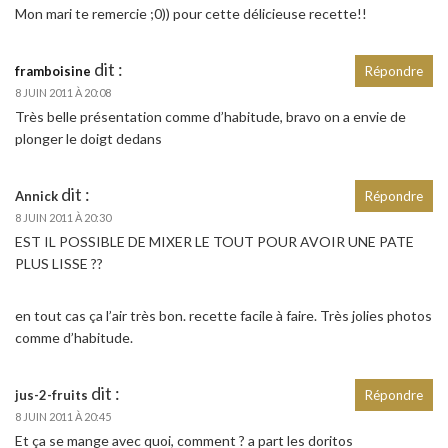
Mon mari te remercie ;0)) pour cette délicieuse recette!!
dit :
framboisine
Répondre
8 JUIN 2011 À 20:08
Très belle présentation comme d’habitude, bravo on a envie de
plonger le doigt dedans
dit :
Annick
Répondre
8 JUIN 2011 À 20:30
EST IL POSSIBLE DE MIXER LE TOUT POUR AVOIR UNE PATE
PLUS LISSE ??
en tout cas ça l’air très bon. recette facile à faire. Très jolies photos
comme d’habitude.
dit :
jus-2-fruits
Répondre
8 JUIN 2011 À 20:45
Et ça se mange avec quoi, comment ? a part les doritos