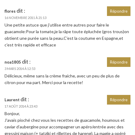
dit :
flores
Répondre
16 NOVEMBRE 2011 À 21:13
Une petite astuce que j’utilise entre autres pour faire le
guacamole:Pour la tomate,je la râpe toute épluchée (gros trous)on
obtient une purée sans la peau.C’est la coutume en Espagne,et
c’est très rapide et efficace
dit :
noa1805
Répondre
3 MARS 2014 À 12:53
Délicieux, même sans la crème fraiche, avec un peu de plus de
citron pour ma part. Merci pour la recette!
dit :
Laurent
Répondre
17 AOÛT 2014 À 23:43
Bonjour,
J’avais pioché chez vous les recettes de guacamole, houmous et
caviar d’aubergine pour accompagner un apéro/entrée avec des
gressini maison (+ tatziki et rillettes de hareng). La magie a opéré