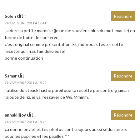
dit :
Solen
Répondre
7 NOVEMBRE 2011 À 17:41
J’adore la petite marmite (je ne me souviens plus du mot exacte) en
forme de boite de conserve
c’est original comme présentation. Et j’adorerais tester cette
recette qui m’as l’air délicieuse!
bonne continuation
dit :
Samar
Répondre
7 NOVEMBRE 2011 À 18:22
j’utilise du steack hache pareil que ta recette par contre g jamais
rajoute de riz, je vai l’essayer ce WE Mmmm.
dit :
annakilljoy
Répondre
7 NOVEMBRE 2011 À 18:28
ça donne envie! et tes photos sont toujours aussi séduisantes
pour les pupilles et les papilles ^^