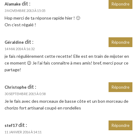
dit :
Alamake
Répondre
3 NOVEMBRE 2013 À 15:05
Hop merci de ta réponse rapide hier ! 🙂
On c’est régalé !
dit :
Géraldine
Répondre
14 MAI 2014 À 16:32
je fais régulièrement cette recette! Elle est en train de mijoter en
ce moment 😉 Je l’ai fais connaître à mes amis! bref, merci pour ce
partage!
dit :
Christophe
Répondre
30 SEPTEMBRE 2015 À 0:58
Je le fais avec des morceaux de basse côte et un bon morceau de
chorizo fort artisanal coupé en rondelles
dit :
stef17
Répondre
11 JANVIER 2016 À 14:11