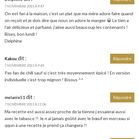
7 NOVEMBRE 2011 À 9:47
On est fan à la maison, c’est un plat que ma mère adore faire quand
on reçoit et je dois dire que nous on adore le manger 😀 Le tien a
l’air délicieux et parfumé, j’aime aussi beaucoup les contenants !
Bises, bon lundi !
Delphine
dit :
Kakou
Répondre
7 NOVEMBRE 2011 À 9:49
Pas fan de chili sauf si c’est très moyennement épicé ! En version
individuelle c’est trop mignon ! Bisous ^^
dit :
melanie51
Répondre
7 NOVEMBRE 2011 À 11:06
Ma recette est aussi assez proche de la tienne j essaierai aussi
avec le tabasco !! Je n ai jamais goûté avec le bœuf en morceau si
qqun à une recette je prend ça changera !!