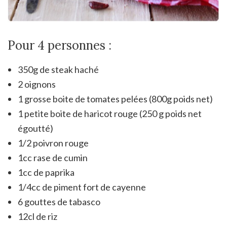
Pour 4 personnes :
350g de steak haché
2 oignons
1 grosse boite de tomates pelées (800g poids net)
1 petite boite de haricot rouge (250 g poids net
égoutté)
1/2 poivron rouge
1cc rase de cumin
1cc de paprika
1/4cc de piment fort de cayenne
6 gouttes de tabasco
12cl de riz