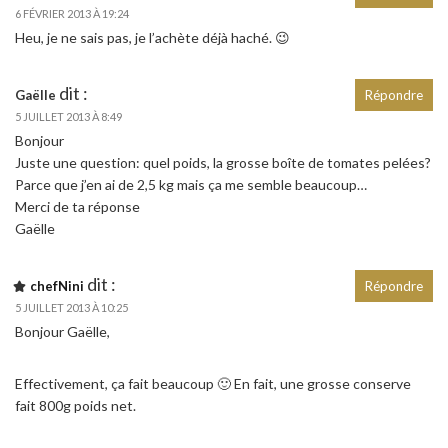
6 FÉVRIER 2013 À 19:24
Heu, je ne sais pas, je l’achète déjà haché. 😉
dit :
Gaëlle
Répondre
5 JUILLET 2013 À 8:49
Bonjour
Juste une question: quel poids, la grosse boîte de tomates pelées?
Parce que j’en ai de 2,5 kg mais ça me semble beaucoup…
Merci de ta réponse
Gaëlle
dit :
chefNini
Répondre
5 JUILLET 2013 À 10:25
Bonjour Gaëlle,
Effectivement, ça fait beaucoup 🙂 En fait, une grosse conserve
fait 800g poids net.