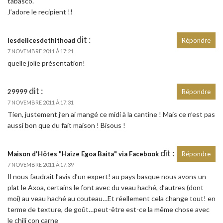
tabasco.
J’adore le recipient !!
dit :
lesdelicesdethithoad
Répondre
7 NOVEMBRE 2011 À 17:21
quelle jolie présentation!
dit :
29999
Répondre
7 NOVEMBRE 2011 À 17:31
Tien, justement j’en ai mangé ce midi à la cantine ! Mais ce n’est pas
aussi bon que du fait maison ! Bisous !
dit :
Maison d'Hôtes "Haize Egoa Baita" via Facebook
Répondre
7 NOVEMBRE 2011 À 17:39
Il nous faudrait l’avis d’un expert! au pays basque nous avons un
plat le Axoa, certains le font avec du veau haché, d’autres (dont
moi) au veau haché au couteau…Et réellement cela change tout! en
terme de texture, de goût…peut-être est-ce la même chose avec
le chili con carne