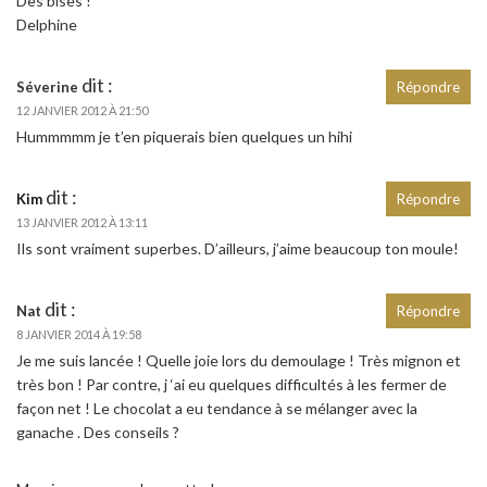
Des bises !
Delphine
dit :
Séverine
Répondre
12 JANVIER 2012 À 21:50
Hummmmm je t’en piquerais bien quelques un hihi
dit :
Kim
Répondre
13 JANVIER 2012 À 13:11
Ils sont vraiment superbes. D’ailleurs, j’aime beaucoup ton moule!
dit :
Nat
Répondre
8 JANVIER 2014 À 19:58
Je me suis lancée ! Quelle joie lors du demoulage ! Très mignon et
très bon ! Par contre, j ‘ai eu quelques difficultés à les fermer de
façon net ! Le chocolat a eu tendance à se mélanger avec la
ganache . Des conseils ?