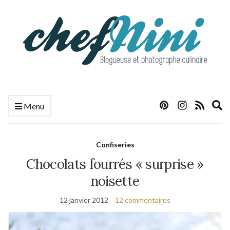
E
Menu
s
f
Confiseries
Chocolats fourrés « surprise »
noisette
12 janvier 2012
12 commentaires