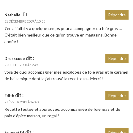
dit :
Nathalie
Répondre
31 DÉCEMBRE 2009 À 15:35
J’en ai fait il y a quelque temps pour accompagner du foie gras …
C’était bien meilleur que ce qu’on trouve en magasins. Bonne
année !
dit :
Dresscode
Répondre
9 JUILLET 2010 À 12:45
voila de quoi accompagner mes escalopes de foie gras et le caramel
de balsamique dont la j’ai trouvé la recette ici…Merci !
dit :
Edith
Répondre
7 FÉVRIER 2011 À 16:40
Recette testée et approuvée, accompagnée de foie gras et de
pain d’épice maison, un regal !
dit :
taupont56
Répondre