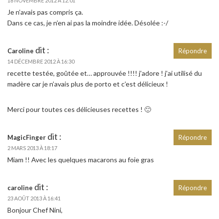
18 NOVEMBRE 2012 À 12:01
Je n’avais pas compris ça.
Dans ce cas, je n’en ai pas la moindre idée. Désolée :-/
dit :
Caroline
Répondre
14 DÉCEMBRE 2012 À 16:30
recette testée, goûtée et… approuvée !!!! j’adore ! j’ai utilisé du
madère car je n’avais plus de porto et c’est délicieux !
Merci pour toutes ces délicieuses recettes ! 🙂
dit :
MagicFinger
Répondre
2 MARS 2013 À 18:17
Miam !! Avec les quelques macarons au foie gras
dit :
caroline
Répondre
23 AOÛT 2013 À 16:41
Bonjour Chef Nini,