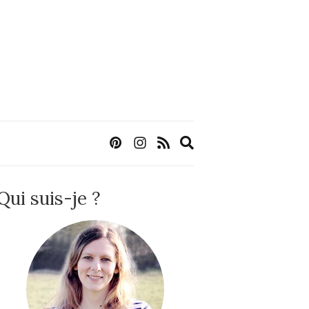
Expand
search
form
Qui suis-je ?