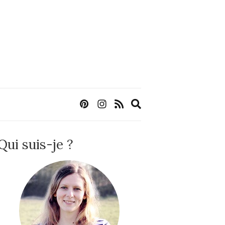
Expand
search
form
Qui suis-je ?