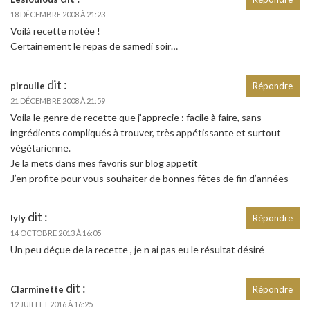
18 DÉCEMBRE 2008 À 21:23
Voilà recette notée !
Certainement le repas de samedi soir…
dit :
piroulie
Répondre
21 DÉCEMBRE 2008 À 21:59
Voila le genre de recette que j’apprecie : facile à faire, sans
ingrédients compliqués à trouver, très appétissante et surtout
végétarienne.
Je la mets dans mes favoris sur blog appetit
J’en profite pour vous souhaiter de bonnes fêtes de fin d’années
dit :
lyly
Répondre
14 OCTOBRE 2013 À 16:05
Un peu déçue de la recette , je n ai pas eu le résultat désiré
dit :
Clarminette
Répondre
12 JUILLET 2016 À 16:25