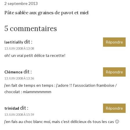
2 septembre 2013
Pâte sablée aux graines de pavot et miel
5 commentaires
dit :
laetitialily
Répondre
13 JUIN 2008 À 13:08
oh! un vrai petit délice ta recette!
dit :
Clémence
Répondre
13 JUIN 2008 À 13:36
j’en fait de temps en temps : j’adore !! l’association framboise /
chocolat : miammmmmmm
dit :
trinidad
Répondre
13 JUIN 2008 À 15:59
j’en fais au choc blanc moi, mais c’est délicieux ds tous les cas 🙂