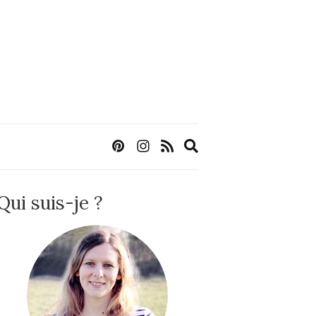
Expand
search
form
Qui suis-je ?