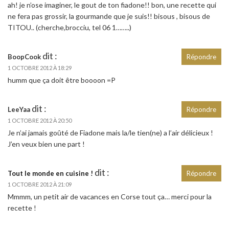
ah! je n’ose imaginer, le gout de ton fiadone!! bon, une recette qui
ne fera pas grossir, la gourmande que je suis!! bisous , bisous de
TITOU.. (cherche,brocciu, tel 06 1……..)
dit :
BoopCook
Répondre
1 OCTOBRE 2012 À 18:29
humm que ça doit être boooon =P
dit :
LeeYaa
Répondre
1 OCTOBRE 2012 À 20:50
Je n’ai jamais goûté de Fiadone mais la/le tien(ne) a l’air délicieux !
J’en veux bien une part !
dit :
Tout le monde en cuisine !
Répondre
1 OCTOBRE 2012 À 21:09
Mmmm, un petit air de vacances en Corse tout ça… merci pour la
recette !