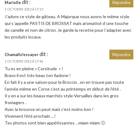
dit :
Marielle
Répondre
1 OCTOBRE 2012 À 17:15
J´adore ce style de gâteau. A Majorque nous avons le même style
qui s´appelle PASTIS DE BROSSAT mais aromatisé d´une touche
de canelle et non de citron. Je garde la recette pour l´adapter avec
les produits locaux.
dit :
Chamallo'essayer
Répondre
1 OCTOBRE 2012 À 17:46
Tu es en pleine « Corsitude » !
Bravo il est très beau ton fiadone !
En fait il y a une saison pour le Broccio , on en trouve pas toute
l’année même en Corse c’est au printemps et début de l’été .
Il y en a sur les beaux marchés style Versailles dans les gros
fromagers .
Avec la brousse on peut mais c’est moins bon !
Vivement l’été prochain …!
Tes photos sont bien appétissantes …miam-miam 🙂