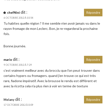
dit :
chefNini
Répondre
6 OCTOBRE 2012 À 10:54
Tu habites quelle région ? Il me semble n’en avoir jamais vu dans le
rayon fromage de mon Leclerc. Bon, je re-regarderai la prochaine
fois.
Bonne journée.
dit :
marie
Répondre
9 OCTOBRE 2012 À 7:29
c’est vraiment meilleur avec du brocciu que l’on peut trouver dans
certains hypers ou fromagers. quand j’en trouve ce qui est très
rare, fiadone impératif. Avec la brousse le rendu est différent et
avec la ricotta cela n’a plus rien à voir en terme de texture
dit :
Melany
Répondre
17 OCTOBRE 2012 À 0:09