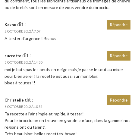
du continent, tous les fabricants artisanaux de fromages de chèvre
ou de brebis sont en mesure de vous vendre du brocciu.
dit :
Kakou
Répondre
2 OCTOBRE 2012 À 7:57
A tester d’urgence ! Bisous
dit :
sucrette
Répondre
3 OCTOBRE 2012 À 14:30
moi je bats pas les oeufs en neige mais je passe le tout au mixer
pour bien aérer ! la recette est aussi sur mon blog
bises à toutes !!
dit :
Christelle
Répondre
6 OCTOBRE 2012 À 10:34
Ta recette a l’air simple et rapide, à tester!
Pour le brocciu on en trouve en grande surface, dans la gamme ‘nos
régions ont du talent’.
Très beau blog, belles recettes, bravo!