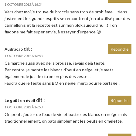
1 OCTOBRE 2012 À 16:34
Vers chez moi je trouve du brocciu sans trop de problème … tiens
justement les grands esprits se rencontrent j’en ai utilisé pour des
cannellonis et la recette est sur mon plok aujourd’hui !! Ton
fiadone me fait super envie, à essayer d’urgence 🙂
dit :
Audracao
Répondre
1 OCTOBRE 2012 À 16:53
Ca marche aussi avec de la brousse, j’avais déjà testé.
Par contre, je monte les blancs d’oeuf en neige, et je mets
également le jus de citron en plus des zestes.
Faudra que je teste sans BO en neige, merci pour le partage !
dit :
Le goût en éveil
Répondre
1 OCTOBRE 2012 À 16:53
On peut ajouter de l’eau de vie et battre les blancs en neige mais
traditionnellement, on bats simplement les oeufs en omelette.