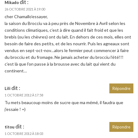
dit :
Mikado
26 OCTOBRE 2021 À 19:00
cher Chamallo’essayer,
la saison du Brocciu va à peu près de Novembre à Avril selon les
conditions climatiques, c’est à dire quand il fait froid et que les
brebis (ou les chèvres) ont du lait. En dehors de ces mois, elles ont
besoin de faire des petits, et de les nourrir. Puis les agneaux sont
vendus en sept-oct-nov…alors le fermier peut commencer à faire
du brocciu et du fromage. Ne jamais acheter du brocciu l’été!!!
c’est là que l’on passe à la brousse avec du lait qui vient du
continent…
dit :
Lili
Répondre
1 OCTOBRE 2012 À 17:58
Tu mets beaucoup moins de sucre que ma mémé, il faudra que
j’essaie ! =)
dit :
titou
Répondre
1 OCTOBRE 2012 À 18:03