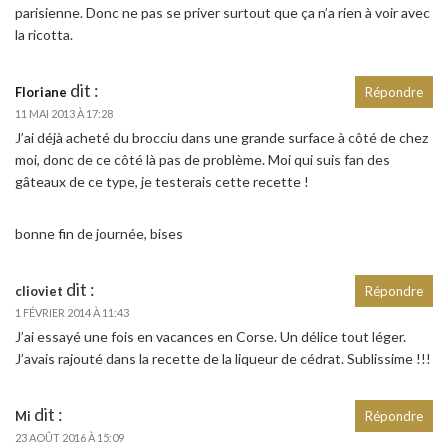
parisienne. Donc ne pas se priver surtout que ça n’a rien à voir avec
la ricotta.
dit :
Floriane
Répondre
11 MAI 2013 À 17:28
J’ai déjà acheté du brocciu dans une grande surface à côté de chez
moi, donc de ce côté là pas de problème. Moi qui suis fan des
gâteaux de ce type, je testerais cette recette !
bonne fin de journée, bises
dit :
clioviet
Répondre
1 FÉVRIER 2014 À 11:43
J’ai essayé une fois en vacances en Corse. Un délice tout léger.
J’avais rajouté dans la recette de la liqueur de cédrat. Sublissime !!!
dit :
Mi
Répondre
23 AOÛT 2016 À 15:09