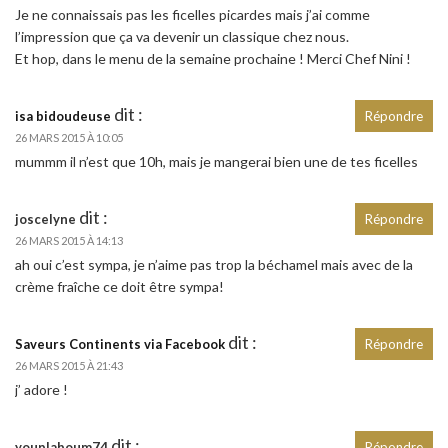
Je ne connaissais pas les ficelles picardes mais j’ai comme
l’impression que ça va devenir un classique chez nous.
Et hop, dans le menu de la semaine prochaine ! Merci Chef Nini !
dit :
isa bidoudeuse
Répondre
26 MARS 2015 À 10:05
mummm il n’est que 10h, mais je mangerai bien une de tes ficelles
dit :
joscelyne
Répondre
26 MARS 2015 À 14:13
ah oui c’est sympa, je n’aime pas trop la béchamel mais avec de la
crème fraîche ce doit être sympa!
dit :
Saveurs Continents via Facebook
Répondre
26 MARS 2015 À 21:43
j’ adore !
dit :
youplaboum74
Répondre