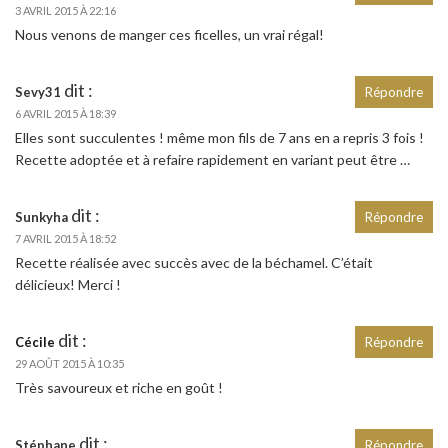
3 AVRIL 2015 À 22:16
Nous venons de manger ces ficelles, un vrai régal!
dit :
Sevy31
Répondre
6 AVRIL 2015 À 18:39
Elles sont succulentes ! même mon fils de 7 ans en a repris 3 fois !
Recette adoptée et à refaire rapidement en variant peut être …
dit :
Sunkyha
Répondre
7 AVRIL 2015 À 18:52
Recette réalisée avec succès avec de la béchamel. C’était
délicieux! Merci !
dit :
Cécile
Répondre
29 AOÛT 2015 À 10:35
Très savoureux et riche en goût !
dit :
Stéphane
Répondre