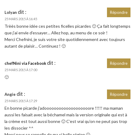
dit :
Lolyan
Répondre
25 MARS 2015 À 16:45
Trèès bonne idée ces petites ficelles picardes 🙂 Ça fait longtemps
que j’ai envie d’essayer… Allez hop, au menu de ce soir !
Merci Chefnini, je suis votre site quotidiennement avec toujours
autant de plaisir… Continuez ! 🙂
dit :
chefNini via Facebook
Répondre
25 MARS 2015 À 17:00
🙂
dit :
Angie
Répondre
25 MARS 2015 À 17:29
En bonne picarde j’adooooooooooooooooooore !!!!! ma maman
aussi les faisait avec la béchamel mais la version originale qui est à
la crème est tout aussi bonne 🙂 C’est vrai qu’on ne peut pas trop
les dissocier ^^
Merci pour se rappelle de ma si belle région 🙂