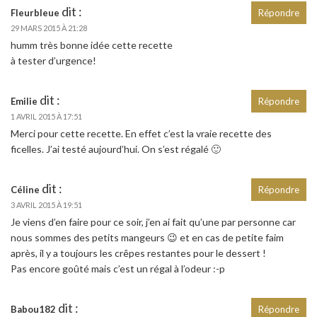
dit :
Fleurbleue
Répondre
29 MARS 2015 À 21:28
humm très bonne idée cette recette
à tester d’urgence!
dit :
Emilie
Répondre
1 AVRIL 2015 À 17:51
Merci pour cette recette. En effet c’est la vraie recette des
ficelles. J’ai testé aujourd’hui. On s’est régalé 🙂
dit :
Céline
Répondre
3 AVRIL 2015 À 19:51
Je viens d’en faire pour ce soir, j’en ai fait qu’une par personne car
nous sommes des petits mangeurs 😉 et en cas de petite faim
après, il y a toujours les crêpes restantes pour le dessert !
Pas encore goûté mais c’est un régal à l’odeur :-p
dit :
Babou182
Répondre