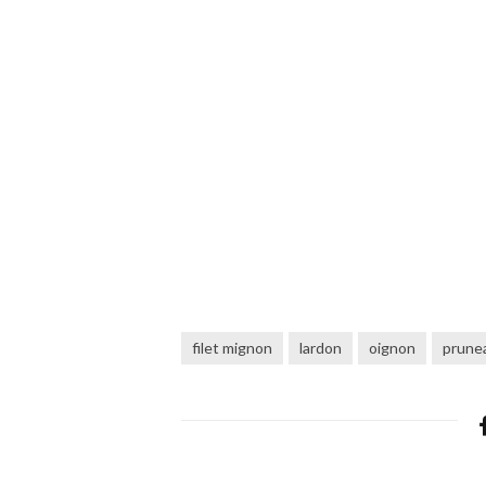
filet mignon
lardon
oignon
prune