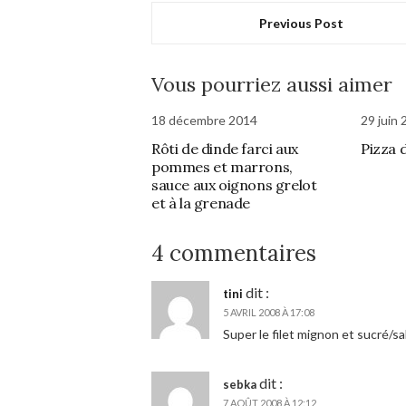
Previous Post
Vous pourriez aussi aimer
18 décembre 2014
29 juin
Rôti de dinde farci aux
Pizza 
pommes et marrons,
sauce aux oignons grelot
et à la grenade
4 commentaires
dit :
tini
5 AVRIL 2008 À 17:08
Super le filet mignon et sucré/sal
dit :
sebka
7 AOÛT 2008 À 12:12