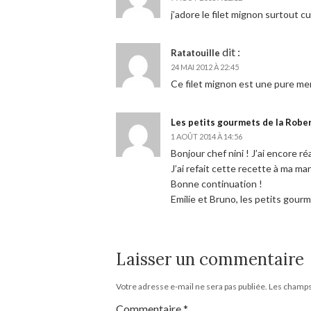
j’adore le filet mignon surtout 
dit :
Ratatouille
24 MAI 2012 À 22:45
Ce filet mignon est une pure mer
Les petits gourmets de la Robe
1 AOÛT 2014 À 14:56
Bonjour chef nini ! J’ai encore r
J’ai refait cette recette à ma m
Bonne continuation !
Emilie et Bruno, les petits gour
Laisser un commentaire
Votre adresse e-mail ne sera pas publiée.
Les champs 
Commentaire
*