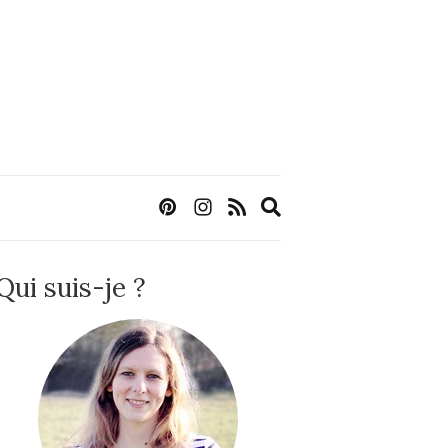
Expand
search
form
Qui suis-je ?