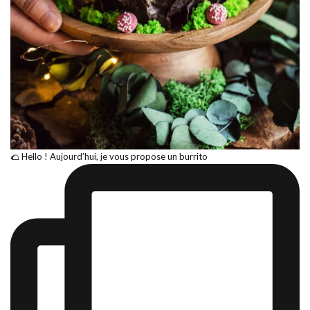
🌮 Hello ! Aujourd’hui, je vous propose un burrito