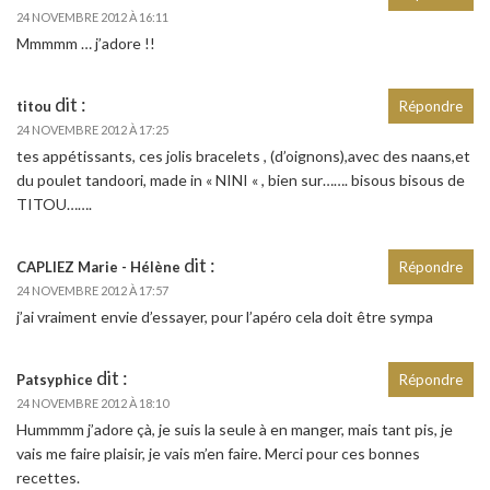
24 NOVEMBRE 2012 À 16:11
Mmmmm … j’adore !!
dit :
titou
Répondre
24 NOVEMBRE 2012 À 17:25
tes appétissants, ces jolis bracelets , (d’oignons),avec des naans,et
du poulet tandoori, made in « NINI « , bien sur……. bisous bisous de
TITOU…….
dit :
CAPLIEZ Marie - Hélène
Répondre
24 NOVEMBRE 2012 À 17:57
j’ai vraiment envie d’essayer, pour l’apéro cela doit être sympa
dit :
Patsyphice
Répondre
24 NOVEMBRE 2012 À 18:10
Hummmm j’adore çà, je suis la seule à en manger, mais tant pis, je
vais me faire plaisir, je vais m’en faire. Merci pour ces bonnes
recettes.