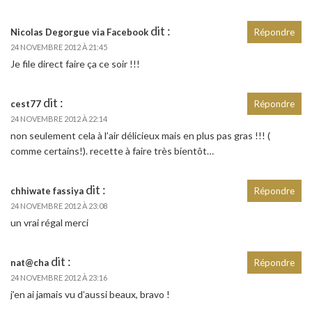
dit :
Nicolas Degorgue via Facebook
Répondre
24 NOVEMBRE 2012 À 21:45
Je file direct faire ça ce soir !!!
dit :
cest77
Répondre
24 NOVEMBRE 2012 À 22:14
non seulement cela à l’air délicieux mais en plus pas gras !!! (
comme certains!). recette à faire très bientôt…
dit :
chhiwate fassiya
Répondre
24 NOVEMBRE 2012 À 23:08
un vrai régal merci
dit :
nat@cha
Répondre
24 NOVEMBRE 2012 À 23:16
j’en ai jamais vu d’aussi beaux, bravo !