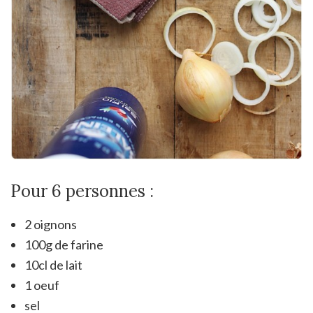
Pour 6 personnes :
2 oignons
100g de farine
10cl de lait
1 oeuf
sel