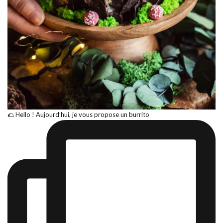
🌮 Hello ! Aujourd’hui, je vous propose un burrito