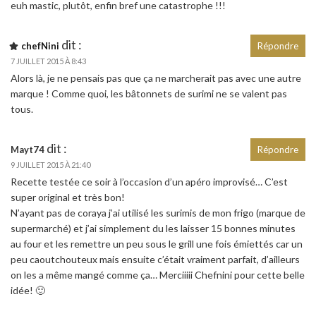
euh mastic, plutôt, enfin bref une catastrophe !!!
dit :
chefNini
Répondre
7 JUILLET 2015 À 8:43
Alors là, je ne pensais pas que ça ne marcherait pas avec une autre
marque ! Comme quoi, les bâtonnets de surimi ne se valent pas
tous.
dit :
Mayt74
Répondre
9 JUILLET 2015 À 21:40
Recette testée ce soir à l’occasion d’un apéro improvisé… C’est
super original et très bon!
N’ayant pas de coraya j’ai utilisé les surimis de mon frigo (marque de
supermarché) et j’ai simplement du les laisser 15 bonnes minutes
au four et les remettre un peu sous le grill une fois émiettés car un
peu caoutchouteux mais ensuite c’était vraiment parfait, d’ailleurs
on les a même mangé comme ça… Merciiiii Chefnini pour cette belle
idée! 🙂