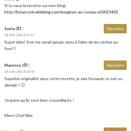
Si tu veux la recette sur mon blog:
http://boopcook.eklablog.com/lasagnes-au-coraya-a50023402
dit :
Sonia
Répondre
18 JUIN 2015 À 17:17
Super idée! Il ne me serait jamais venu à l’idée de les sécher au
four!!!
dit :
Maxence
Répondre
18 JUIN 2015 À 18:03
Superbe originalité dans cette recette, je vais l’essayer ce soir ou
demain ! 🙂
J’espère qu’ils sont bien croustillants !
Merci Chef Nini