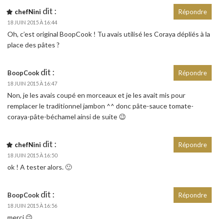
dit :
chefNini
Répondre
18 JUIN 2015 À 16:44
Oh, c’est original BoopCook ! Tu avais utilisé les Coraya dépliés à la
place des pâtes ?
dit :
BoopCook
Répondre
18 JUIN 2015 À 16:47
Non, je les avais coupé en morceaux et je les avait mis pour
remplacer le traditionnel jambon ^^ donc pâte-sauce tomate-
coraya-pâte-béchamel ainsi de suite 😉
dit :
chefNini
Répondre
18 JUIN 2015 À 16:50
ok ! A tester alors. 🙂
dit :
BoopCook
Répondre
18 JUIN 2015 À 16:56
merci 😉