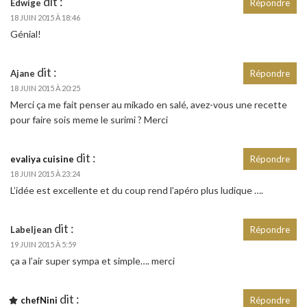
dit :
Edwige
Répondre
18 JUIN 2015 À 18:46
Génial!
dit :
Ajane
Répondre
18 JUIN 2015 À 20:25
Merci ça me fait penser au mikado en salé, avez-vous une recette
pour faire sois meme le surimi ? Merci
dit :
evaliya cuisine
Répondre
18 JUIN 2015 À 23:24
L’idée est excellente et du coup rend l’apéro plus ludique ….
dit :
Labeljean
Répondre
19 JUIN 2015 À 5:59
ça a l’air super sympa et simple…. merci
dit :
chefNini
Répondre