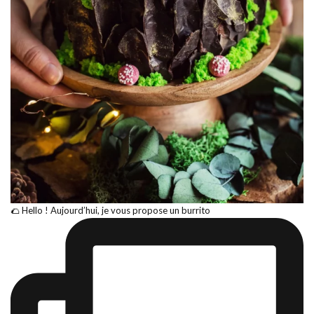
🌮 Hello ! Aujourd’hui, je vous propose un burrito