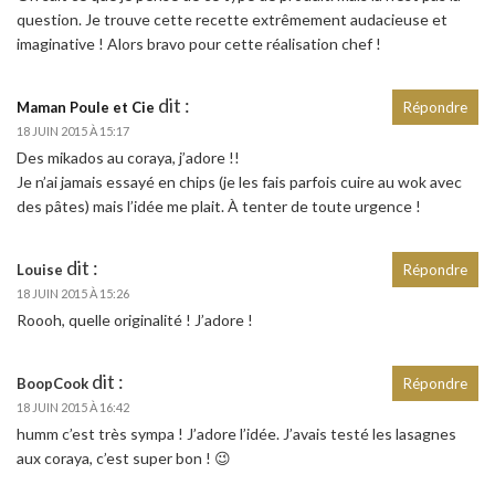
question. Je trouve cette recette extrêmement audacieuse et
imaginative ! Alors bravo pour cette réalisation chef !
dit :
Maman Poule et Cie
Répondre
18 JUIN 2015 À 15:17
Des mikados au coraya, j’adore !!
Je n’ai jamais essayé en chips (je les fais parfois cuire au wok avec
des pâtes) mais l’idée me plait. À tenter de toute urgence !
dit :
Louise
Répondre
18 JUIN 2015 À 15:26
Roooh, quelle originalité ! J’adore !
dit :
BoopCook
Répondre
18 JUIN 2015 À 16:42
humm c’est très sympa ! J’adore l’idée. J’avais testé les lasagnes
aux coraya, c’est super bon ! 😉