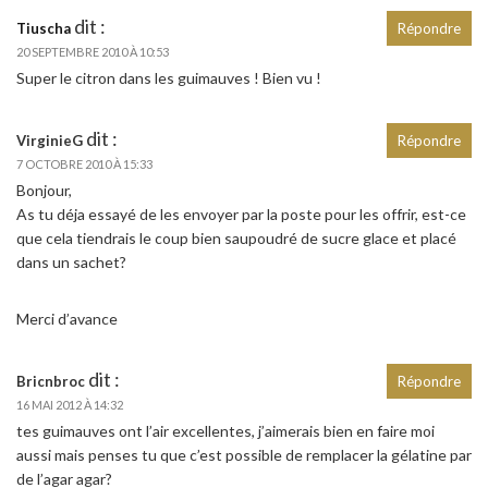
dit :
Tiuscha
Répondre
20 SEPTEMBRE 2010 À 10:53
Super le citron dans les guimauves ! Bien vu !
dit :
VirginieG
Répondre
7 OCTOBRE 2010 À 15:33
Bonjour,
As tu déja essayé de les envoyer par la poste pour les offrir, est-ce
que cela tiendrais le coup bien saupoudré de sucre glace et placé
dans un sachet?
Merci d’avance
dit :
Bricnbroc
Répondre
16 MAI 2012 À 14:32
tes guimauves ont l’air excellentes, j’aimerais bien en faire moi
aussi mais penses tu que c’est possible de remplacer la gélatine par
de l’agar agar?