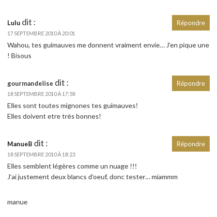
dit :
Lulu
Répondre
17 SEPTEMBRE 2010 À 20:01
Wahou, tes guimauves me donnent vraiment envie… J’en pique une
! Bisous
dit :
gourmandelise
Répondre
18 SEPTEMBRE 2010 À 17:58
Elles sont toutes mignones tes guimauves!
Elles doivent etre très bonnes!
dit :
ManueB
Répondre
18 SEPTEMBRE 2010 À 18:23
Elles semblent légères comme un nuage !!!
J’ai justement deux blancs d’oeuf, donc tester… miammm
manue