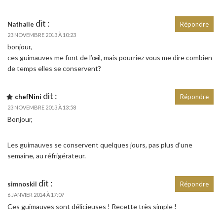
dit :
Nathalie
Répondre
23 NOVEMBRE 2013 À 10:23
bonjour,
ces guimauves me font de l’œil, mais pourriez vous me dire combien
de temps elles se conservent?
dit :
chefNini
Répondre
23 NOVEMBRE 2013 À 13:58
Bonjour,
Les guimauves se conservent quelques jours, pas plus d’une
semaine, au réfrigérateur.
dit :
simnoskil
Répondre
6 JANVIER 2014 À 17:07
Ces guimauves sont délicieuses ! Recette très simple !