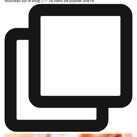
Nouveau sur le blog 🍊✨ Je viens de publier une re