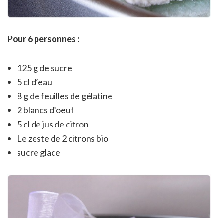
Pour 6 personnes :
125 g de sucre
5 cl d’eau
8 g de feuilles de gélatine
2 blancs d’oeuf
5 cl de jus de citron
Le zeste de 2 citrons bio
sucre glace