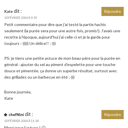
dit :
Kate
Répondre
20 FÉVRIER 2014 À 9:59
Petit commentaire pour dire que j’ai testé la partie hachis
seulement (la purée sera pour une autre fois, promis!). J’avais une
recette à l’époque, aujourd’hui j’ai celle-ci et je la garde pour
toujours :-))))) Un délice!! :-)))
PS: je tiens une petite astuce de mon beau-père pour la purée en
général : ajouter du sel au piment d’espelette pour une touche
douce et pimentée, ça donne un superbe résultat, surtout avec
des grillades ou un barbecue en été ;-)))
Bonne journée,
Kate
dit :
chefNini
Répondre
20 FÉVRIER 2014 À 11:24
Merci pour l’astuce ! 🙂