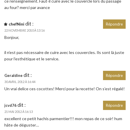
ce renseignement. Faut-il cuire avec le couvercle lors du passage
au four? merci par avance
dit :
chefNini
Répondre
22 NOVEMBRE 2010 À 13:16
Bonjour,
il n’est pas nécessaire de cuire avec les couvercles. Ils sont là juste
pour l’esthétique et le service.
dit :
Geraldine
Répondre
30 AVRIL 2012 À 16:44
Un vrai delice ces cocottes! Merci pour la recette! On s’est régalé!
dit :
jcvd76
Répondre
21 MAI 2012 À 16:13
excellent ce petit hachis parmentier!!! mon repas de ce soir! hum
hâte de déguster…