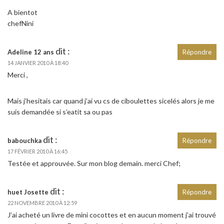
A bientot
chefNini
dit :
Adeline 12 ans
Répondre
14 JANVIER 2010 À 18:40
Merci ,
Mais j’hesitais car quand j’ai vu cs de ciboulettes sicelés alors je me
suis demandée si s’eatit sa ou pas
dit :
babouchka
Répondre
17 FÉVRIER 2010 À 16:45
Testée et approuvée. Sur mon blog demain. merci Chef;
dit :
huet Josette
Répondre
22 NOVEMBRE 2010 À 12:59
J’ai acheté un livre de mini cocottes et en aucun moment j’ai trouvé