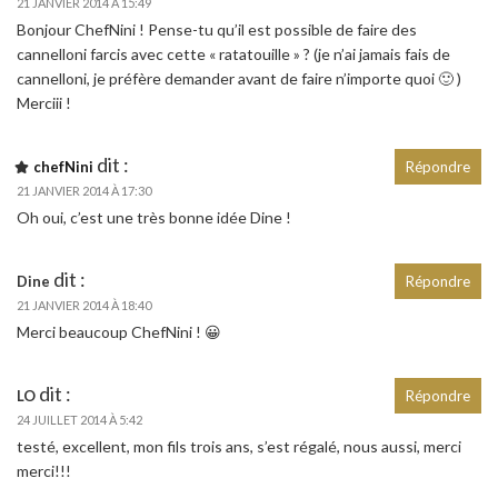
21 JANVIER 2014 À 15:49
Bonjour ChefNini ! Pense-tu qu’il est possible de faire des
cannelloni farcis avec cette « ratatouille » ? (je n’ai jamais fais de
cannelloni, je préfère demander avant de faire n’importe quoi 🙂 )
Merciii !
dit :
chefNini
Répondre
21 JANVIER 2014 À 17:30
Oh oui, c’est une très bonne idée Dine !
dit :
Dine
Répondre
21 JANVIER 2014 À 18:40
Merci beaucoup ChefNini ! 😀
dit :
LO
Répondre
24 JUILLET 2014 À 5:42
testé, excellent, mon fils trois ans, s’est régalé, nous aussi, merci
merci!!!