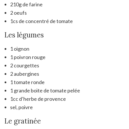
210g de farine
2 oeufs
1cs de concentré de tomate
Les légumes
1 oignon
1 poivron rouge
2 courgettes
2 aubergines
1 tomate ronde
1 grande boite de tomate pelée
1cc d’herbe de provence
sel, poivre
Le gratinée