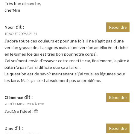
Très bon dimanche,
chefNini
dit :
Noon
Répondre
10 AOÛT 2009 À 21:51
J’adore toute ces couleurs et pour une fois, il ne s’agit pas d’une
version grasse des Lasagnes mais d’une version améliorée et riche
en légumes (ce qui est très bon pour notre corps).
J’ai vraiment envie d’essayer cette recette car, finalement, la pâte à
pâte n’a pas l’air si difficile que ça à faire…
La question est de savoir maintenant si j’ai tous les légumes pour
les faire. Mais ça, c’est absolument pas un problème.
dit :
Clémence
Répondre
20 DÉCEMBRE 2009 À 1:20
J’adOre l’idée!! 🙂
dit :
Dine
Répondre