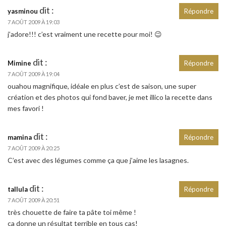
dit :
yasminou
Répondre
7 AOÛT 2009 À 19:03
j’adore!!! c’est vraiment une recette pour moi! 😉
dit :
Mimine
Répondre
7 AOÛT 2009 À 19:04
ouahou magnifique, idéale en plus c’est de saison, une super
création et des photos qui fond baver, je met illico la recette dans
mes favori !
dit :
mamina
Répondre
7 AOÛT 2009 À 20:25
C’est avec des légumes comme ça que j’aime les lasagnes.
dit :
tallula
Répondre
7 AOÛT 2009 À 20:51
très chouette de faire ta pâte toi même !
ça donne un résultat terrible en tous cas!