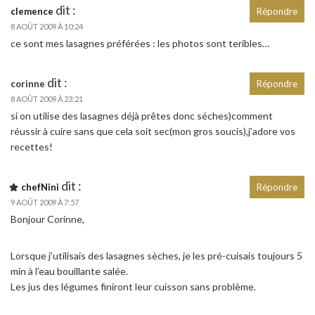
dit :
clemence
Répondre
8 AOÛT 2009 À 10:24
ce sont mes lasagnes préférées : les photos sont teribles…
dit :
corinne
Répondre
8 AOÛT 2009 À 23:21
si on utilise des lasagnes déjà prêtes donc séches)comment
réussir à cuire sans que cela soit sec(mon gros soucis),j’adore vos
recettes!
dit :
chefNini
Répondre
9 AOÛT 2009 À 7:57
Bonjour Corinne,
Lorsque j’utilisais des lasagnes sèches, je les pré-cuisais toujours 5
min à l’eau bouillante salée.
Les jus des légumes finiront leur cuisson sans problème.