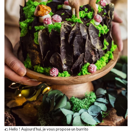
🌮 Hello ! Aujourd’hui, je vous propose un burrito